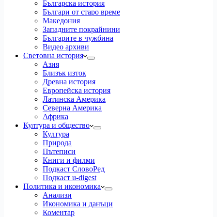
Българска история
Българи от старо време
Македония
Западните покрайнини
Българите в чужбина
Видео архиви
Световна история
Азия
Близък изток
Древна история
Европейска история
Латинска Америка
Северна Америка
Африка
Култура и общество
Култура
Природа
Пътеписи
Книги и филми
Подкаст СловоРед
Подкаст u-digest
Политика и икономика
Анализи
Икономика и данъци
Коментар