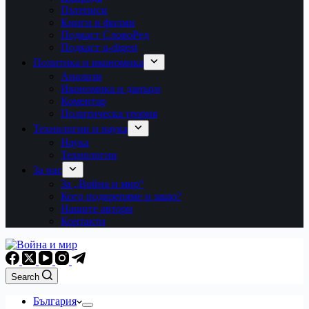
Пътеписи
Книги и филми
Подкаст СловоРед
Подкаст u-digest
Политика и икономика
Анализи
Икономика и данъци
Коментар
Политическа теория
Технологии и наука
Наука
Технологии
За нас
За „Война и мир“
Кого подкрепяме и защо?
Нашите автори
Контакти
Search
България