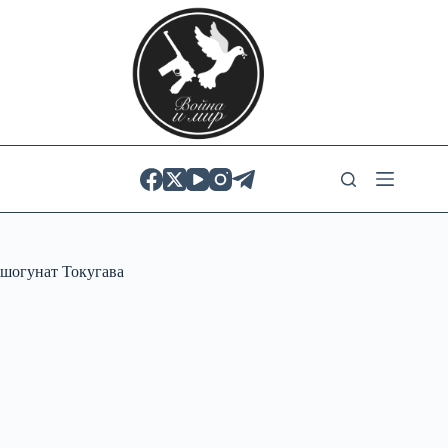
Skip
to
content
шогунат Токугава