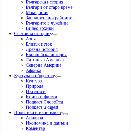
Българска история
Българи от старо време
Македония
Западните покрайнини
Българите в чужбина
Видео архиви
Световна история
Азия
Близък изток
Древна история
Европейска история
Латинска Америка
Северна Америка
Африка
Култура и общество
Култура
Природа
Пътеписи
Книги и филми
Подкаст СловоРед
Подкаст u-digest
Политика и икономика
Анализи
Икономика и данъци
Коментар