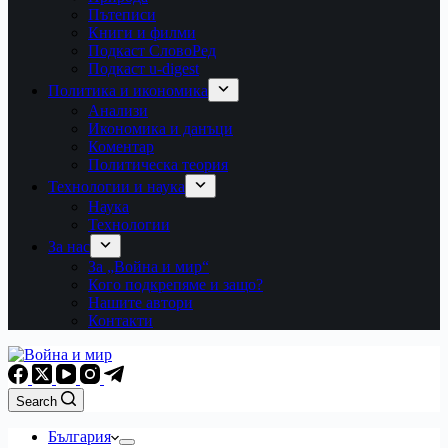
Пътеписи
Книги и филми
Подкаст СловоРед
Подкаст u-digest
Политика и икономика
Анализи
Икономика и данъци
Коментар
Политическа теория
Технологии и наука
Наука
Технологии
За нас
За „Война и мир“
Кого подкрепяме и защо?
Нашите автори
Контакти
Search
България