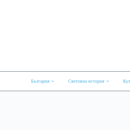
Skip
to
content
България
Световна история
Кул