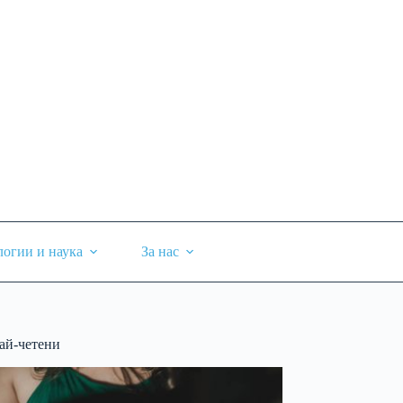
логии и наука
За нас
ай-четени