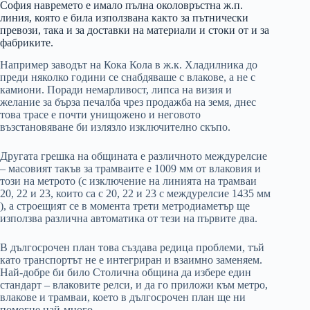
София навремето е имало пълна околовръстна ж.п.
линия, която е била използвана както за пътнически
превози, така и за доставки на материали и стоки от и за
фабриките.
Например заводът на Кока Кола в ж.к. Хладилника до
преди няколко години се снабдяваше с влакове, а не с
камиони. Поради немарливост, липса на визия и
желание за бърза печалба чрез продажба на земя, днес
това трасе е почти унищожено и неговото
възстановяване би излязло изключително скъпо.
Другата грешка на общината е различното междурелсие
– масовият такъв за трамваите е
1009 мм
от влаковия и
този на метрото (с изключение на линията на трамваи
20, 22 и 23, които са с
20, 22 и 23 с междурелсие 1435 мм
), а строещият се в момента трети метродиаметър ще
използва различна автоматика от тези на първите два.
В дългосрочен план това създава редица проблеми, тъй
като транспортът не е интегриран и взаимно заменяем.
Най-добре би било Столична община да избере един
стандарт – влаковите релси, и да го приложи към метро,
влакове и трамваи, което в дългосрочен план ще ни
помогне най-много.