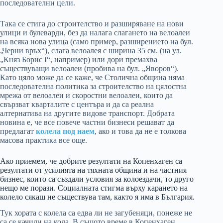
последователни цели.
Така се стига до строителство и разширяване на нови
улици и булеварди, без да налага слагането на велоалеи
на всяка нова улица (само пример, разширението на бул.
„Черни връх“), слага велоалея с ширина 35 см. (на ул.
„Княз Борис I“, например) или дори премахва
съществуващи велоалеи (пробива на бул. „Яворов“).
Като цяло може да се каже, че Столична община няма
последователна политика за строителство на цялостна
мрежа от велоалеи и скоростни велоалеи, които да
свързват кварталите с центъра и да са реална
алтернатива на другите видове транспорт. Добрата
новина е, че все повече частни бизнеси решават да
предлагат
колела под наем
, ако и това да не е толкова
масова практика все още.
Ако приемем, че добрите резултати на Копенхаген са
резултати от усилията на тяхната община и на частния
бизнес, които са създали условия за колоездачи, то друго
нещо ме порази. Социалната стигма върху карането на
колело сякаш не съществува там, както я има в България.
Тук хората с колела са едва ли не загубеняци, понеже не
са се качили на кола. В същото време в Копенхаген