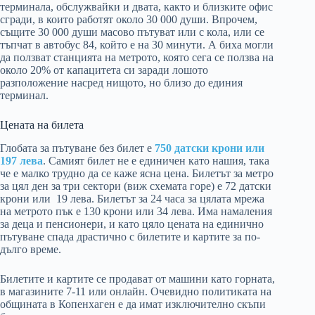
терминала, обслужвайки и двата, както и близките офис
сгради, в които работят около 30 000 души. Впрочем,
същите 30 000 души масово пътуват или с кола, или се
тъпчат в автобус 84, който е на 30 минути. А биха могли
да ползват станцията на метрото, която сега се ползва на
около 20% от капацитета си заради лошото
разположение насред нищото, но близо до единия
терминал.
Цената на билета
Глобата за пътуване без билет е
750 датски крони или
197 лева
. Самият билет не е единичен като нашия, така
че е малко трудно да се каже ясна цена. Билетът за метро
за цял ден за три сектори (виж схемата горе) е 72 датски
крони или 19 лева. Билетът за 24 часа за цялата мрежа
на метрото пък е 130 крони или 34 лева. Има намаления
за деца и пенсионери, и като цяло цената на единично
пътуване спада драстично с билетите и картите за по-
дълго време.
Билетите и картите се продават от машини като горната,
в магазините 7-11 или онлайн. Очевидно политиката на
общината в Копенхаген е да имат изключително скъпи