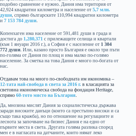
подобно сравнение е нужно. Дания има територия от
42,924 квадратни километра и население от
5,7 млн.
души
, спрямо българските 110,994 квадратни километра
и
7 153 784 души
.
Копенхаген има население от 591,481 души в града и
достига до
1,280,371
с прилежащите селища и квартали
(към 1 януари 2016 г.), а София е с население от
1 304
772 души
. Или, казано просто България е около три пъти
по-голяма от Дания по площ и има малко по-голямо
население. За сметка на това Дания е много по-богата от
нас.
Отдавам това на много по-свободната им икономика –
12-тата най-свобода в света за 2016 г.
в класацията за
световна икономическа свобода на фондация Heritage,
спрямо
60-тото място на България
.
Да, мнозина мислят Дания за социалистическа държава
заради високите данъци (които са престъпно високи и са
също така кражба), но по отношение на регулациите и
леснота за започване на бизнес Дания е на едно от
първите места в света. Другата голяма разлика според
мен е в нагласата на датчаните, които нямат леко