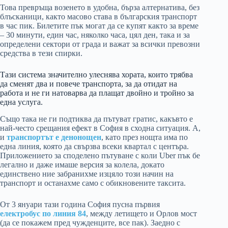
Това превръща возенето в удобна, бърза алтернатива, без
блъсканици, както масово става в българския транспорт
в час пик. Билетите пък могат да се купят както за време
– 30 минути, един час, няколко часа, цял ден, така и за
определени сектори от града и важат за всички превозни
средства в тези спирки.
Тази система значително улеснява хората, които трябва
да сменят два и повече транспорта, за да отидат на
работа и не ги натоварва да плащат двойно и тройно за
една услуга.
Също така не ги подтиква да пътуват гратис, какъвто е
най-често срещания ефект в София в сходна ситуация. А,
и
транспортът е денонощен
, като през нощта има по
една линия, която да свързва всеки квартал с центъра.
Приложението за споделено пътуване с коли Uber пък бе
легално и даже имаше версия за колела, докато
единствено ние забранихме изцяло този начин на
транспорт и останахме само с обикновените таксита.
От 3 януари тази година София пусна първия
електробус по линия 84
, между летището и Орлов мост
(да се покажем пред чужденците, все пак). Заедно с