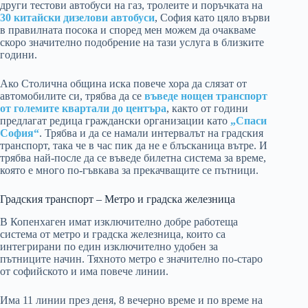
други тестови автобуси на газ, тролеите и поръчката на
30 китайски дизелови автобуси
, София като цяло върви
в правилната посока и според мен можем да очакваме
скоро значително подобрение на тази услуга в близките
години.
Ако Столична община иска повече хора да слязат от
автомобилите си, трябва да се
въведе нощен транспорт
от големите квартали до центъра
, както от години
предлагат редица граждански организации като
„Спаси
София“
. Трябва и да се намали интервалът на градския
транспорт, така че в час пик да не е блъсканица вътре. И
трябва най-после да се въведе билетна система за време,
която е много по-гъвкава за прекачващите се пътници.
Градския транспорт – Метро и градска железница
В Копенхаген имат изключително добре работеща
система от метро и градска железница, които са
интегрирани по един изключително удобен за
пътниците начин. Тяхното метро е значително по-старо
от софийското и има повече линии.
Има 11 линии през деня, 8 вечерно време и по време на