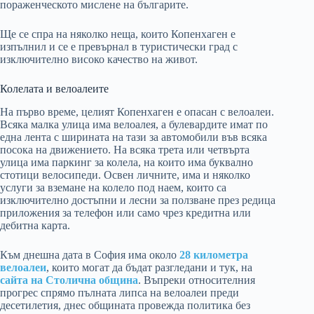
пораженческото мислене на българите.
Ще се спра на няколко неща, които Копенхаген е
изпълнил и се е превърнал в туристически град с
изключително високо качество на живот.
Колелата и велоалеите
На първо време, целият Копенхаген е опасан с велоалеи.
Всяка малка улица има велоалея, а булевардите имат по
една лента с ширината на тази за автомобили във всяка
посока на движението. На всяка трета или четвърта
улица има паркинг за колела, на които има буквално
стотици велосипеди. Освен личните, има и няколко
услуги за вземане на колело под наем, които са
изключително достъпни и лесни за ползване през редица
приложения за телефон или само чрез кредитна или
дебитна карта.
Към днешна дата в София има около
28 километра
велоалеи
, които могат да бъдат разгледани и тук, на
сайта на Столична община
. Въпреки относителния
прогрес спрямо пълната липса на велоалеи преди
десетилетия, днес общината провежда политика без