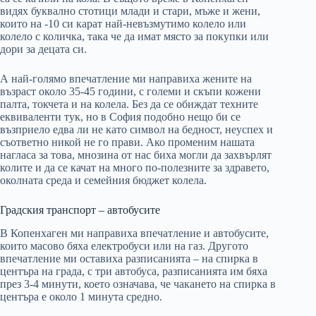
видях буквално стотици млади и стари, мъже и жени,
които на -10 си карат най-невъзмутимо колело или
колело с количка, така че да имат място за покупки или
дори за децата си.
А най-голямо впечатление ми направиха жените на
възраст около 35-45 години, с големи и скъпи кожени
палта, токчета и на колела. Без да се обиждат техните
еквиваленти тук, но в София подобно нещо би се
възприело едва ли не като символ на бедност, неуспех и
съответно никой не го прави. Ако променим нашата
нагласа за това, мнозина от нас биха могли да захвърлят
колите и да се качат на много по-полезните за здравето,
околната среда и семейния бюджет колела.
Градския транспорт – автобусите
В Копенхаген ми направиха впечатление и автобусите,
които масово бяха електробуси или на газ. Другото
впечатление ми оставиха разписанията – на спирка в
центъра на града, с три автобуса, разписанията им бяха
през 3-4 минути, което означава, че чакането на спирка в
центъра е около 1 минута средно.