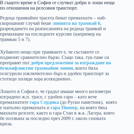
В същото време в София се случват добри и лоши неща
по отношения на релсовия транспорт.
Редица трамвайни трасета биват премахнати – най-
скорошният случай беше
линията на трамвай 6
,
разреждането на разписанията на редица трамвай и
премахване на последните курсове (например на
трамваи 5 и 7).
Хубавото нещо при трамваите е, че съставите се
подменят сравнително бързо. Също така, тук-таме си
проправят път
добри предложения за изграждане на
безконфликтни трамвайни линии
, които биха
осигурили изключително бърз и удобен транспорт за
стотици хиляди хора всекидневно.
Лошото в София е, че градът имаше много километри
изградено ж.п. трасе, с удобни гари – като вече
премахнатите
гара Сердика
(до Руски паметник), която
е напълно премахната и
гара Пионер
, на която бяха
махнати релсите, както и гара Стан в ж.к. Лагера, която
бе ползвана за последно през 2009 г. около газовата
криза.