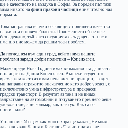
ще е качеството на въздуха в София. За пореден път тази
зима нивото на
фини прахови частици
е значително над
нормата.
Това застрашава всички софиянци с повишено качество
на живота и повече болести. Положението обаче не е
безнадеждно, тъй като ситуацията е създадена от нас и
именно ние можем да решим този проблем.
Да погледнем към един град, който няма нашите
проблеми заради добри политики – Копенхаген.
Малко преди Нова Година имах възможността да посетя
столицата на Дания Копенхаген. Въпреки студеното
време, към което аз имам ненавист по принцип, градът
ми направи страхотно впечатление като добре уреден, с
изключително умна инфраструктура и прекрасен
градски транспорт. В резултат аз така и не видях
задръстване на автомобили и пътуването през него беше
удоволствие, а не кошмар, както е тук. Как са го
постигнали?
Уточнение: Усещам как много хора ще кажат „Не може
да сравняваш Дания и България!“, а истината е, че