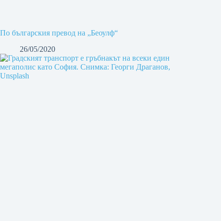
По българския превод на „Беоулф“
26/05/2020