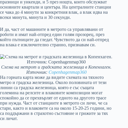
празници и уикенди, и 5 през нощта, които обслужват
основните квартали и центъра. На централните станции
се чака до 4 минути за конкретния влак, а влак идва на
всеки минута, минута и 30 секунди.
И да, част от машините в метрото са управлявани от
роботи и имат най-отпред един голям прозорец, през
който пътниците да гледат. Чувството да си най-отпред
на влака е изключително странно, признавам си.
Схема на метрот и градската железница в Копенхаген.
Източник:
Copenhagenmap360
На горната карта може да видите схемата на тяхното
метро и градска железница. Около половината от тези
линии са градска железница, която е със същата
големина на релсите и влаковите композиции могат
спокойно да се прехвърлят от едното на другото трасе
при нужда. Част от станциите в метрото си личи, че са
стари, както и влаковете са на около 15-20-25 години, но
са поддържани в страхотно състояние и грижите за тях
си личат.