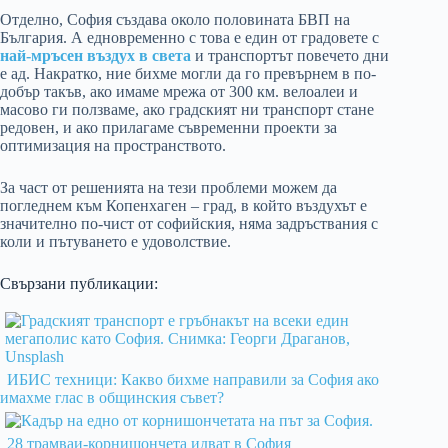
Отделно, София създава около половината БВП на
България. А едновременно с това е един от градовете с
най-мръсен въздух в света
и транспортът повечето дни
е ад. Накратко, ние бихме могли да го превърнем в по-
добър такъв, ако имаме мрежа от 300 км. велоалеи и
масово ги ползваме, ако градският ни транспорт стане
редовен, и ако прилагаме съвременни проекти за
оптимизация на пространството.
За част от решенията на тези проблеми можем да
погледнем към Копенхаген – град, в който въздухът е
значително по-чист от софийския, няма задръствания с
коли и пътуването е удоволствие.
Свързани публикации:
ИБИС техници: Какво бихме направили за София ако
имахме глас в общинския съвет?
28 трамваи-корнишончета идват в София