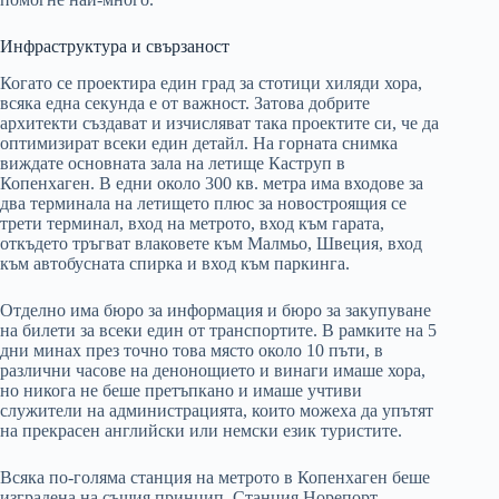
Инфраструктура и свързаност
Когато се проектира един град за стотици хиляди хора,
всяка една секунда е от важност. Затова добрите
архитекти създават и изчисляват така проектите си, че да
оптимизират всеки един детайл. На горната снимка
виждате основната зала на летище Каструп в
Копенхаген. В едни около 300 кв. метра има входове за
два терминала на летището плюс за новостроящия се
трети терминал, вход на метрото, вход към гарата,
откъдето тръгват влаковете към Малмьо, Швеция, вход
към автобусната спирка и вход към паркинга.
Отделно има бюро за информация и бюро за закупуване
на билети за всеки един от транспортите. В рамките на 5
дни минах през точно това място около 10 пъти, в
различни часове на денонощието и винаги имаше хора,
но никога не беше претъпкано и имаше учтиви
служители на администрацията, които можеха да упътят
на прекрасен английски или немски език туристите.
Всяка по-голяма станция на метрото в Копенхаген беше
изградена на същия принцип. Станция Норепорт