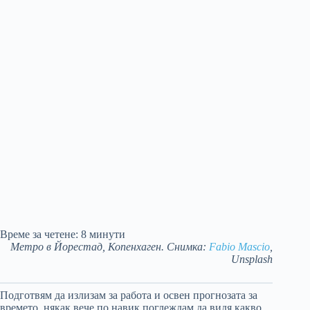
Време за четене:
8
минути
Метро в Йорестад, Копенхаген. Снимка:
Fabio Mascio
,
Unsplash
Подготвям да излизам за работа и освен прогнозата за
времето, някак вече по навик поглеждам да видя какво