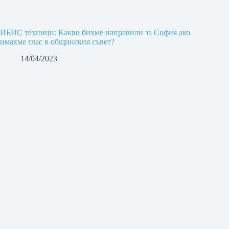
ИБИС техници: Какво бихме направили за София ако
имахме глас в общинския съвет?
14/04/2023