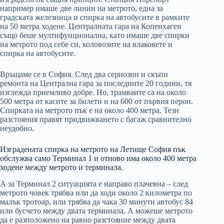
например имаше две линии на метрото, една за
градската железница и спирка на автобусите в рамките
на 50 метра ходене. Централната гара на Копенхаген
също беше мултифунционална, като имаше две спирки
на метрото под себе си, коловозите на влаковете и
спирка на автобусите.
Връщаме се в София. След два сериозни и скъпи
ремонта на Централна гара за последните 20 години, тя
изглежда приемливо добре. Но, трамваите са на около
500 метра от касите за билети и на 600 от първия перон.
Спирката на метрото пък е на около 400 метра. Тези
разстояния правят придвижването с багаж сравнително
неудобно.
Изградената спирка на метрото на Летище София пък
обслужва само Терминал 1 и отново има около 400 метра
ходене между метрото и терминала.
А за Терминал 2 ситуацията е направо плачевна – след
метрото човек трябва или да ходи около 2 километра по
малък тротоар, или трябва да чака 30 минути автобус 84
или бусчето между двата терминала. А можеше метрото
да е разположено на равно разстояние между двата