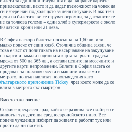
билети за единични пътувания и да направят картите
привлекателни, както и да дадат възможност на човек да
си избере най-подходящото за деня пътуване. И ако тези
цени на билетите ви се струват огромни, за датчаните те
не са толкова големи – един хляб в супермаркета е около
80 датски крони или 21 лева.
В София наскоро билетът поскъпна на 1,60 лв. или
малко повече от един хляб. Столична община заяви, че
това е част от политиката на насърчаване на закупуване
на карти и намали годишната карта за цялата градска
мрежа от 500 на 365 лв., а остави цените на месечните и
другите карти непроменени. Билети в София засега се
продават на по-малко места и машини има само в
метрото, но пък навлизат нововъведения като
българското приложение Tickey
, чрез което може да се
влиза в метрото със смартфон.
Вместо заключение
София е прекрасен град, който се развива все по-бързо и
животът тук догонва средноевропейското ниво. Все
повече чужденци избират да живеят и работят тук или
просто да ни посетят.