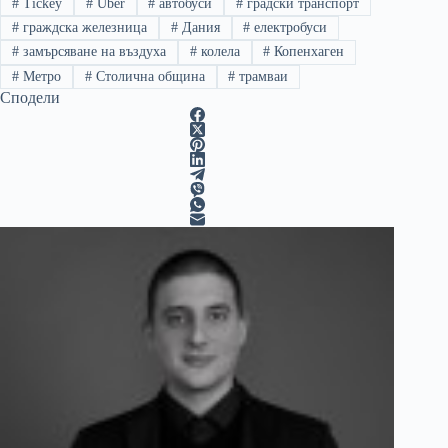
#
Tickey
#
Uber
#
автобуси
#
градски транспорт
#
граждска железница
#
Дания
#
електробуси
#
замърсяване на въздуха
#
колела
#
Копенхаген
#
Метро
#
Столична община
#
трамваи
Сподели