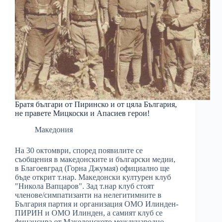
Братя българи от Пиринско и от цяла България,
не правете Мицкоски и Апасиев герои!
Македония
На 30 октомври, според появилите се
съобщения в македонските и български медии,
в Благоевград (Горна Джумая) официално ще
бъде открит т.нар. Македонски културен клуб
"Никола Вапцаров". Зад т.нар клуб стоят
членове/симпатизанти на нелегитимните в
България партия и организация ОМО Илинден-
ПИРИН и ОМО Илинден, а самият клуб се
финансира от Македонското международно