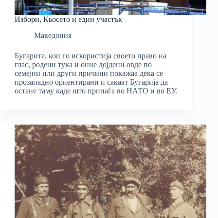
Избори, Кьосето и един участък
Македония
Бугарите, кои го искористија своето право на
глас, родени тука и оние дојдени овде по
семејни или други причини покажаа дека се
прозападно ориентирани и сакаат Бугарија да
остане таму каде што припаѓа во НАТО и во ЕУ.