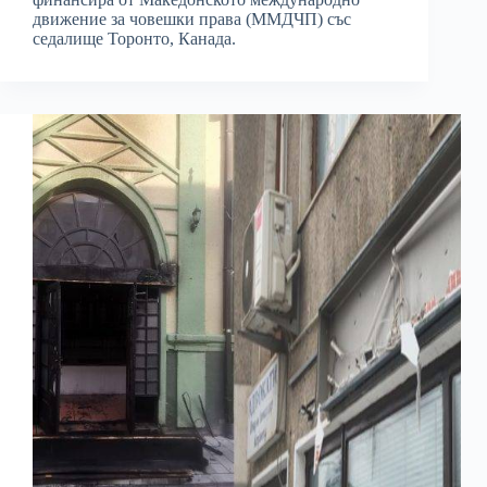
движение за човешки права (ММДЧП) със
седалище Торонто, Канада.