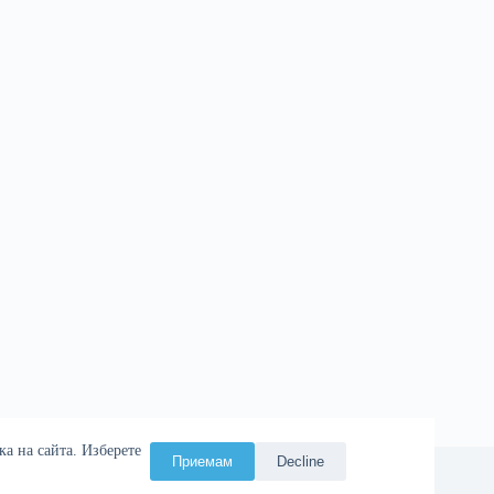
а на сайта. Изберете
Приемам
Decline
ия
Атаман