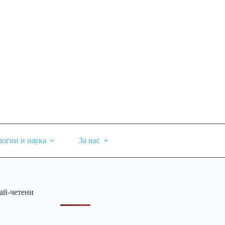
логии и наука
За нас
ай-четени