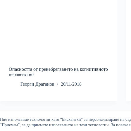
Опасността от пренебрегването на когнитивното
неравенство
Георги Драганов
20/11/2018
Ние използваме технологии като “Бисквитки” за персонализиране на съдъ
“Приемам”, за да приемете използването на тези технологии. За повече
Copyright © 2026 Война и ми