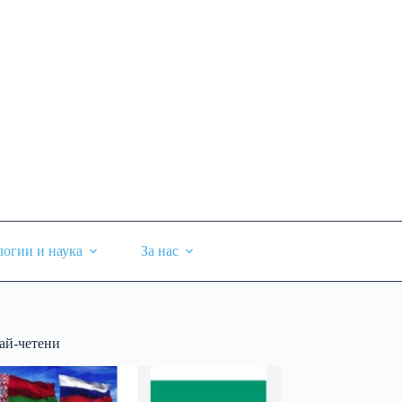
логии и наука
За нас
ай-четени