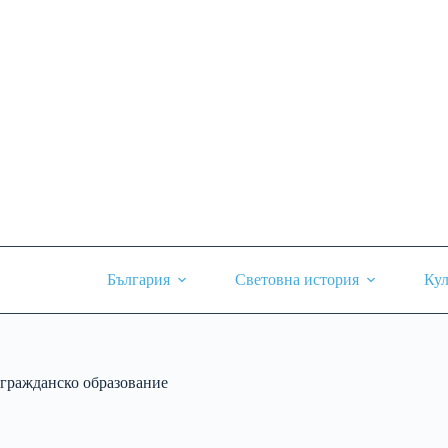
Skip
to
content
България
Световна история
Кул
гражданско образование