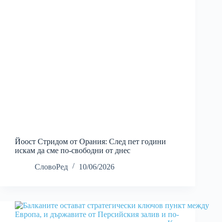
Йоост Стридом от Орания: След пет години
искам да сме по-свободни от днес
СловоРед
10/06/2026