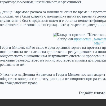
гарантира по-голяма независимост и ефективност.
Деница Аврамова разказа за личния си опит по време на протест
сподели, че е била ударена с полицейска палка по време на демон
служителят е бил с предпазен шлем и е останал неидентифицира
отчетността и възможността гражданите да търсят справедливост
Кадър от
протеста „Качеств
МВР“
Георги Мишев, който също е сред организаторите на протеста п
инициативата не е насочена единствено срещу проявите на полиц
общественото внимание към натрупаните системни проблеми в М
очакване ръководството на министерството и министър-председа
решаването им.
Участието на Деница Аврамова и Георги Мишев поставя акцент в
обществен контрол и институционална отговорност при разгле
на гражданските права.
Гледайте цялото