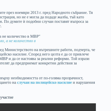
ите през ноември 2013 г. пред Народното събрание. Тя
страция, но не е могла да подаде жалба, тъй като
н. По думите ѝ подобни случаи поставят въпроса за
.
о, а не количество в
ред Министерството на вътрешните работи, подчерта, че
ейско насилие. Според него целта е да се привлече
ВР и да се настоява за реални реформи. Той изрази
телят да предприемат конкретни действия за
ърху необходимостта от по-голяма прозрачност,
ждането на
случаи на полицейско насилие
и нарушения
 участие