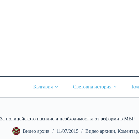
Skip
to
content
България
Световна история
Кул
За полицейското насилие и необходимостта от реформи в МВР
Видео архив
11/07/2015
Видео архиви
,
Коментар