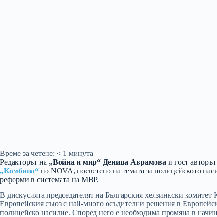
Време за четене:
< 1
минута
Редакторът на
„Война и мир“
Деница Аврамова
и гост авторът
„Комбина“
по NOVA, посветено на темата за полицейското наси
реформи в системата на МВР.
В дискусията председателят на Българския хелзинкски комитет К
Европейския съюз с най-много осъдителни решения в Европейския
полицейско насилие. Според него е необходима промяна в начина,