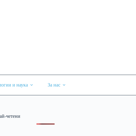
логии и наука
За нас
ай-четени