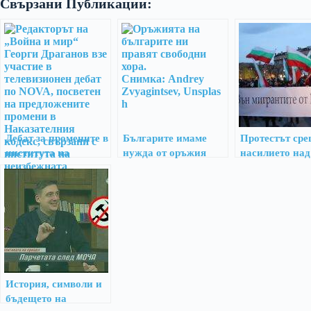
Свързани Публикации:
Дебат за промените в
Българите имаме
Протестът ср
института на
нужда от оръжия
насилието над
неизбежната отбрана
от мигранти
История, символи и
бъдещето на