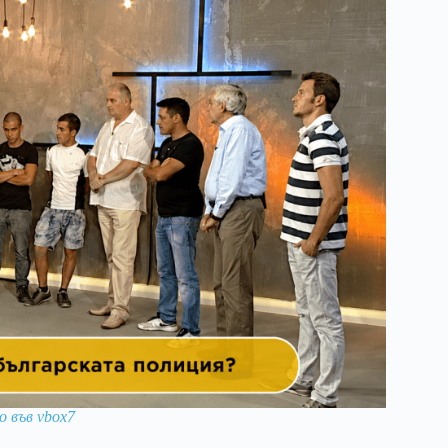
 във vbox7