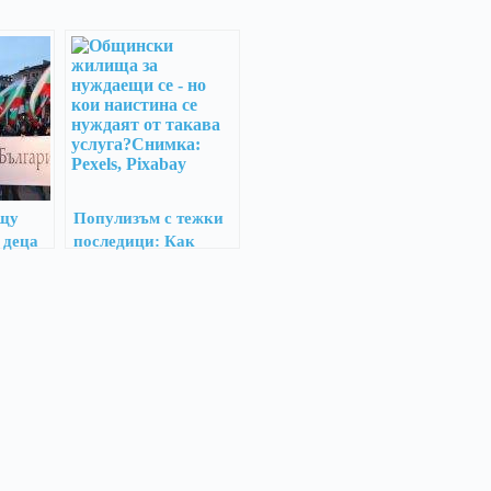
ещу
Популизъм с тежки
 деца
последици: Как
Спаси София
изкривява смисъла
на общинските
жилища