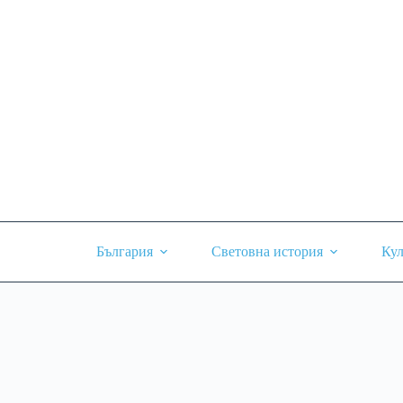
Skip
to
content
България
Световна история
Кул