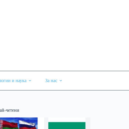
логии и наука
За нас
ай-четени