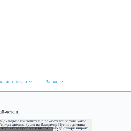
логии и наука
За нас
ай-четени