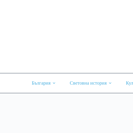
Skip
to
content
България
Световна история
Кул