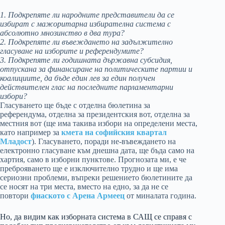
1. Подкрепяте ли народните представители да се
избират с мажоритарна избирателна система с
абсолютно мнозинство в два тура?
2. Подкрепяте ли въвеждането на задължително
гласуване на изборите и референдумите?
3. Подкрепяте ли годишната държавна субсидия,
отпускана за финансиране на политическите партии и
коалициите, да бъде един лев за един получен
действителен глас на последните парламентарни
избори?
Гласуването ще бъде с отделна бюлетина за
референдума, отделна за президентския вот, отделна за
местния вот (ще има такива избори на определени места,
като например за
кмета на софийския квартал
Младост
). Гласуването, поради не-въвеждането на
електронно гласуване към днешна дата, ще бъда само на
хартия, само в изборни пунктове. Прогнозата ми, е че
преброяването ще е изключително трудно и ще има
сериозни проблеми, въпреки решението бюлетините да
се носят на три места, вместо на едно, за да не се
повтори
фиаското с Арена Армеец
от миналата година.
Но, да видим как изборната система в САЩ се справя с