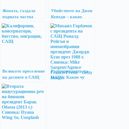
Жената, създала
Убийството на Джон
първата частна
Кенеди – какво
Консерватория в
казват новите
САЩ
документи по казуса
Великото преселение
Разширяването на
на десните в САЩ
НАТО: Какво чу
Горбачов?