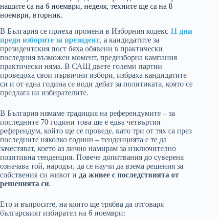
нашите са на 6 ноември, неделя, техните ще са на 8
ноември, вторник.
В България се приеха промени в Изборния кодекс
11 дни
преди изборите за президент
, а кандидатите за
президентския пост бяха обявени в практически
последния възможен момент, предизборна кампания
практически няма. В САЩ двете големи партии
проведоха свои първични избори, избраха кандидатите
си и от една година се води дебат за политиката, която се
предлага на избирателите.
В България нямаме традиция на референдумите – за
последните 70 години това ще е едва четвъртия
референдум, който ще се проведе, като три от тях са през
последните няколко години – тенденцията е те да
зачестяват, което аз лично намирам за изключително
позитивна тенденция. Повече допитвания до суверена
означава той, народът, да се научи да взема решения за
собствения си живот и
да живее с последствията от
решенията си
.
Ето и въпросите, на които ще трябва да отговаря
българският избирател на 6 ноември: