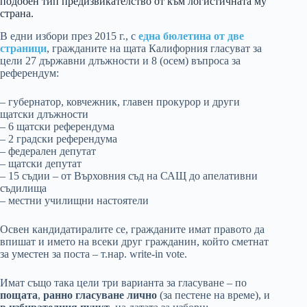
подобен тип предизвикателство от към логистичната му
страна.
В едни избори през 2015 г., с
една бюлетина от две
страници
, гражданите на щата Калифорния гласуват за
цели 27 държавни длъжности и 8 (осем) въпроса за
референдум:
– губернатор, ковчежник, главен прокурор и други
щатски длъжности
– 6 щатски референдума
– 2 градски референдума
– федерален депутат
– щатски депутат
– 15 съдии – от Върховния съд на САЩ до апелативни
съдилища
– местни училищни настоятели
Освен кандидатиралите се, гражданите имат правото да
впишат и името на всеки друг гражданин, който сметнат
за уместен за поста – т.нар. write-in vote.
Имат също така цели три варианта за гласуване – по
пощата
,
ранно гласуване лично
(за пестене на време), и