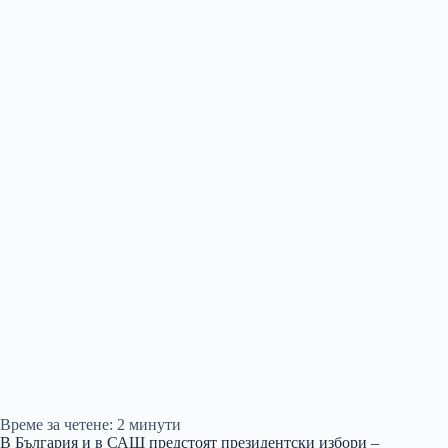
Време за четене:
2
минути
В България и в САЩ предстоят президентски избори –