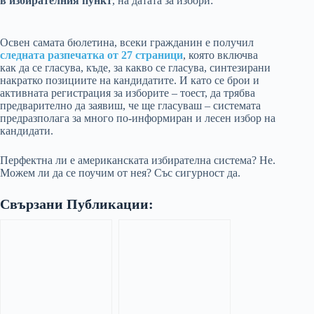
в избирателния пункт
, на датата за избори:
Освен самата бюлетина, всеки гражданин е получил
следната разпечатка от 27 страници
, която включва
как да се гласува, къде, за какво се гласува, синтезирани
накратко позициите на кандидатите. И като се брои и
активната регистрация за изборите – тоест, да трябва
предварително да заявиш, че ще гласуваш – системата
предразполага за много по-информиран и лесен избор на
кандидати.
Перфектна ли е американската избирателна система? Не.
Можем ли да се поучим от нея? Със сигурност да.
Свързани Публикации: