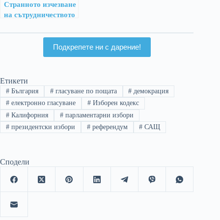
Странното изчезване
на сътрудничеството
в САЩ
Подкрепете ни с дарение!
Етикети
#
България
#
гласуване по пощата
#
демокрация
#
електронно гласуване
#
Изборен кодекс
#
Калифорния
#
парламентарни избори
#
президентски избори
#
референдум
#
САЩ
Сподели