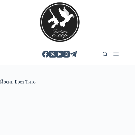
Skip
to
content
Йосип Броз Тито