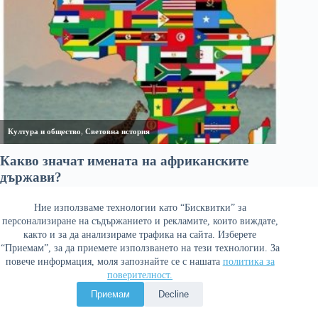
Ние използваме технологии като “Бисквитки” за
персонализиране на съдържанието и рекламите, които виждате,
както и за да анализираме трафика на сайта. Изберете
“Приемам”, за да приемете използването на тези технологии. За
повече информация, моля запознайте се с нашата
политика за
поверителност.
Политика за поверителност
Приемам
Decline
Copyright © 2026 Война и мир. Сайтът е оптимизиран от
Сергей Петров - Араджиони
и агенция
Атаман