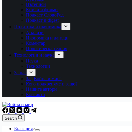
Пътеписи
Книги и филми
Подкаст СловоРед
Подкаст u-digest
Политика и икономика
Анализи
Икономика и данъци
Коментар
Политическа теория
Технологии и наука
Наука
Технологии
За нас
За „Война и мир“
Кого подкрепяме и защо?
Нашите автори
Контакти
Search
България