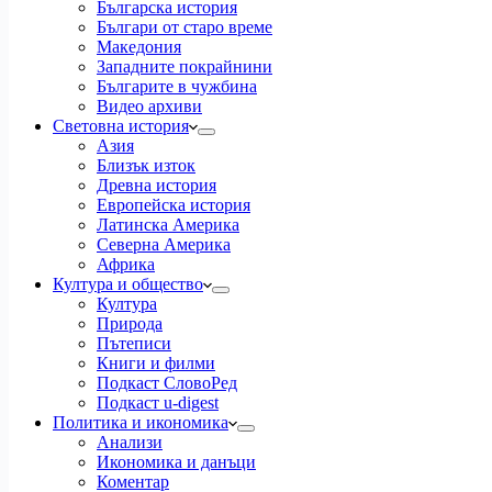
Българска история
Българи от старо време
Македония
Западните покрайнини
Българите в чужбина
Видео архиви
Световна история
Азия
Близък изток
Древна история
Европейска история
Латинска Америка
Северна Америка
Африка
Култура и общество
Култура
Природа
Пътеписи
Книги и филми
Подкаст СловоРед
Подкаст u-digest
Политика и икономика
Анализи
Икономика и данъци
Коментар