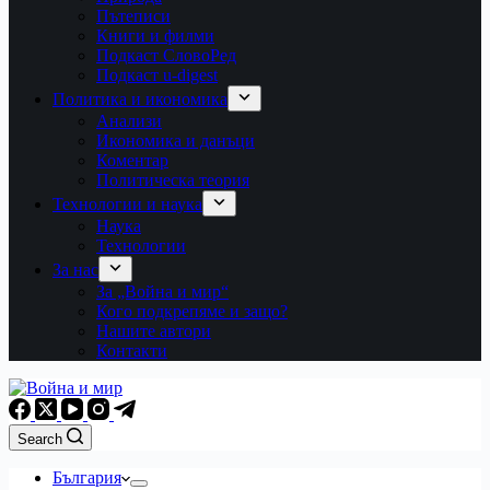
Пътеписи
Книги и филми
Подкаст СловоРед
Подкаст u-digest
Политика и икономика
Анализи
Икономика и данъци
Коментар
Политическа теория
Технологии и наука
Наука
Технологии
За нас
За „Война и мир“
Кого подкрепяме и защо?
Нашите автори
Контакти
Search
България