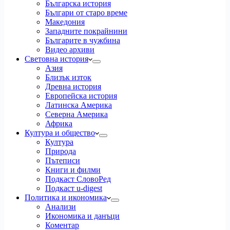
Българска история
Българи от старо време
Македония
Западните покрайнини
Българите в чужбина
Видео архиви
Световна история
Азия
Близък изток
Древна история
Европейска история
Латинска Америка
Северна Америка
Африка
Култура и общество
Култура
Природа
Пътеписи
Книги и филми
Подкаст СловоРед
Подкаст u-digest
Политика и икономика
Анализи
Икономика и данъци
Коментар