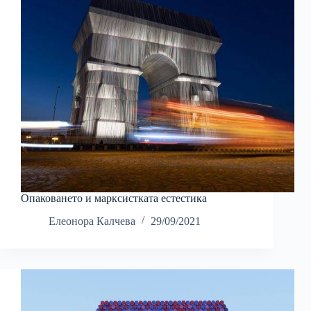
Опаковането и марксистката естестика
Елеонора Калчева
29/09/2021