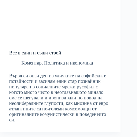
Все в един и същи строй
Коментар
,
Политика и икономика
Вървя си онзи ден из уличките на софийските
потайности и засичам един стар познайник –
популярен в социалните мрежи русофил с
когото много често в неотдавнашото минало
сме се шегували и иронизирали по повод на
неолибералните глупости, как мнозина от евро-
атлантиците са по-големи комсомолци от
оригиналните комунистически в поведенеито
си.