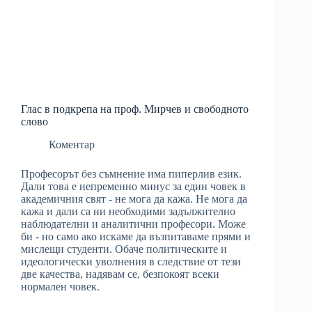
Глас в подкрепа на проф. Мирчев и свободното
слово
Коментар
Професорът без съмнение има пиперлив език.
Дали това е непременно минус за един човек в
академичния свят - не мога да кажа. Не мога да
кажа и дали са ни необходими задължително
наблюдателни и аналитични професори. Може
би - но само ако искаме да възпитаваме прями и
мислещи студенти. Обаче политическите и
идеологически уволнения в следствие от тези
две качества, надявам се, безпокоят всеки
нормален човек.