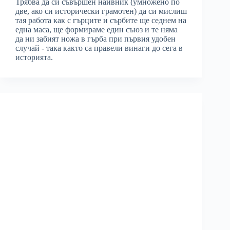
Трябва да си съвършен наивник (умножено по
две, ако си исторически грамотен) да си мислиш
тая работа как с гърците и сърбите ще седнем на
една маса, ще формираме един съюз и те няма
да ни забият ножа в гърба при първия удобен
случай - така както са правели винаги до сега в
историята.