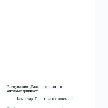
Бленуваният „Балкански съюз“ и
антибългарщината
Коментар
,
Политика и икономика