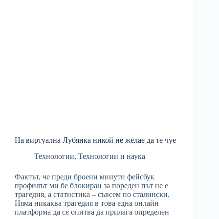
На виртуална Лубянка никой не желае да те чуе
Технологии
,
Технологии и наука
Фактът, че преди броени минути фейсбук
профилът ми бе блокиран за пореден път не е
трагедия, а статистика – съвсем по сталински.
Няма никаква трагедия в това една онлайн
платформа да се опитва да прилага определен