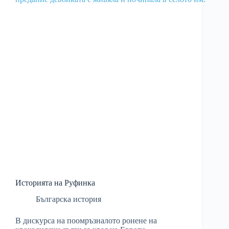
Историята на Руфинка
Българска история
В дискурса на поомръзналото ронене на