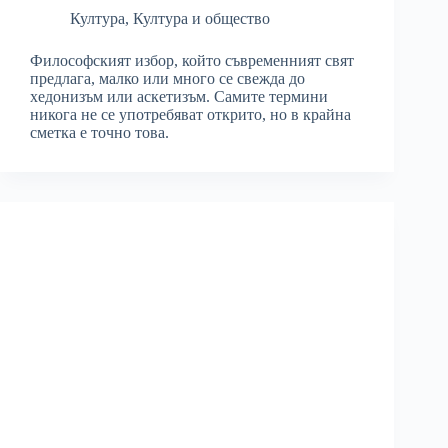
Култура
,
Култура и общество
Философският избор, който съвременният свят
предлага, малко или много се свежда до
хедонизъм или аскетизъм. Самите термини
никога не се употребяват открито, но в крайна
сметка е точно това.