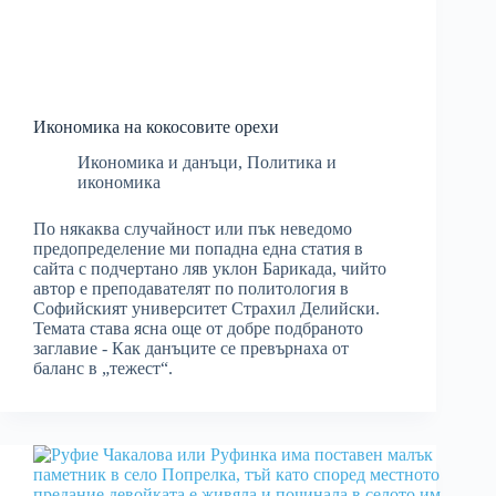
Икономика на кокосовите орехи
Икономика и данъци
,
Политика и
икономика
По някаква случайност или пък неведомо
предопределение ми попадна една статия в
сайта с подчертано ляв уклон Барикада, чийто
автор е преподавателят по политология в
Софийският университет Страхил Делийски.
Темата става ясна още от добре подбраното
заглавие - Как данъците се превърнаха от
баланс в „тежест“.