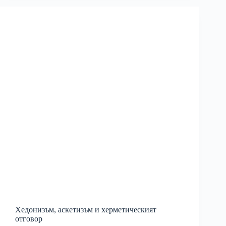
Хедонизъм, аскетизъм и херметическият
отговор