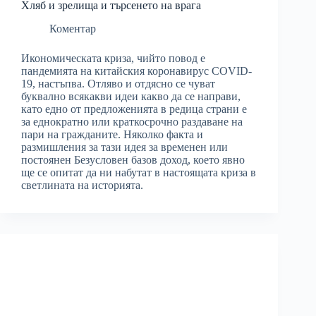
Хляб и зрелища и търсенето на врага
Коментар
Икономическата криза, чийто повод е
пандемията на китайския коронавирус COVID-
19, настъпва. Отляво и отдясно се чуват
буквално всякакви идеи какво да се направи,
като едно от предложенията в редица страни е
за еднократно или краткосрочно раздаване на
пари на гражданите. Няколко факта и
размишления за тази идея за временен или
постоянен Безусловен базов доход, което явно
ще се опитат да ни набутат в настоящата криза в
светлината на историята.