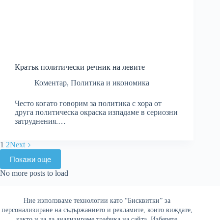
Кратък политически речник на левите
Коментар
,
Политика и икономика
Често когато говорим за политика с хора от
друга политическа окраска изпадаме в сериозни
затруднения.…
1
2
Next
Покажи още
No more posts to load
Ние използваме технологии като “Бисквитки” за
Най-четени
персонализиране на съдържанието и рекламите, които виждате,
както и за да анализираме трафика на сайта. Изберете