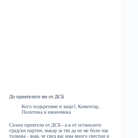
До приятелите ми от ДСБ
Кого подкрепяме и защо?
,
Коментар
,
Политика и икономика
Скъпи приятели от ДСБ - а и от останалите
градски партии, макар за тях да не ме боли чак
толкова - зная, че сред вас има много свестни и