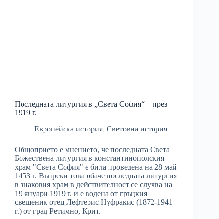
Последната литургия в „Света София“ – през
1919 г.
Европейска история
,
Световна история
Общоприето е мнението, че последната Света
Божествена литургия в константинополския
храм "Света София" е била проведена на 28 май
1453 г. Въпреки това обаче последната литургия
в знаковия храм в действителност се случва на
19 януари 1919 г. и е водена от гръцкия
свещеник отец Лефтерис Нуфракис (1872-1941
г.) от град Ретимно, Крит.