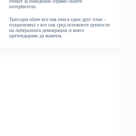
етикет за поведение спрямо своите
потербители.
Трагедия обаче все пак има в един друг план -
плурализмът е все пак сред основните ценности
на либералната демокрация, в която
претендираме да живеем.