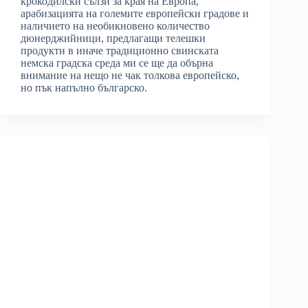
крокодилски сълзи за края на Европа,
арабизацията на големите европейски градове и
наличието на необикновено количество
дюнерджийници, предлагащи телешки
продукти в иначе традиционно свинската
немска градска среда ми се ще да обърна
внимание на нещо не чак толкова европейско,
но пък напълно българско.