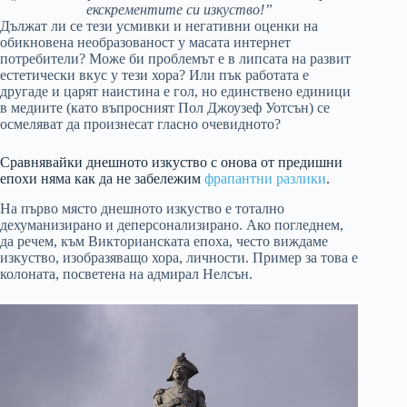
екскрементите си изкуство!”
Дължат ли се тези усмивки и негативни оценки на
обикновена необразованост у масата интернет
потребители? Може би проблемът е в липсата на развит
естетически вкус у тези хора? Или пък работата е
другаде и царят наистина е гол, но единствено единици
в медиите (като въпросният Пол Джоузеф Уотсън) се
осмеляват да произнесат гласно очевидното?
Сравнявайки днешното изкуство с онова от предишни
епохи няма как да не забележим
фрапантни разлики
.
На първо място днешното изкуство е тотално
дехуманизирано и деперсонализирано. Ако погледнем,
да речем, към Викторианската епоха, често виждаме
изкуство, изобразяващо хора, личности. Пример за това е
колоната, посветена на адмирал Нелсън.