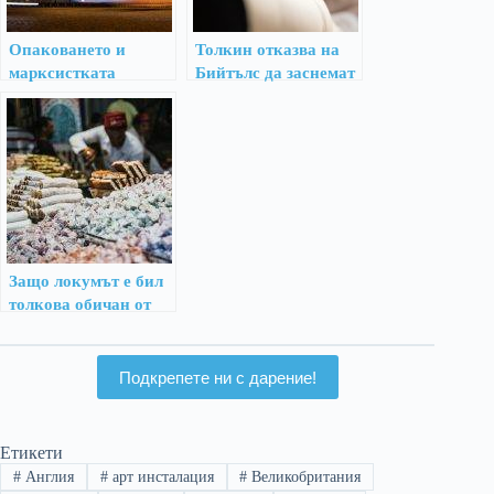
Опаковането и
Толкин отказва на
марксистката
Бийтълс да заснемат
естестика
филм по Властелина
Защо локумът е бил
толкова обичан от
К.С.Луис?
Подкрепете ни с дарение!
Етикети
#
Англия
#
арт инсталация
#
Великобритания