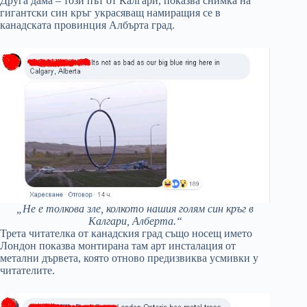
Друга дама – този път от Калгари, показва снимка на
гигантски син кръг украсяващ намиращия се в
канадската провинция Албърта град.
„Не е толкова зле, колкото нашия голям син кръг в
Калгари, Алберта.“
Трета читателка от канадския град също носещ името
Лондон показва монтирана там арт инсталация от
метални дървета, която отново предизвиква усмивки у
читателите.