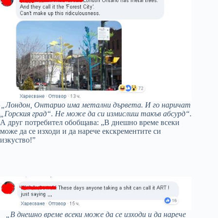
„Лондон, Онтарио има метални дървета. И го наричат
„Горския град“. Не може да си измислиш такъв абсурд“.
А друг потребител обобщава: „В днешно време всеки
може да се изходи и да нарече екскрементите си
изкуство!”
„В днешно време всеки може да се изходи и да нарече