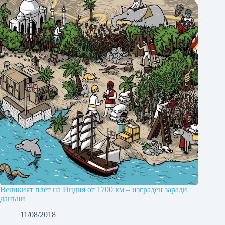
Великият плет на Индия от 1700 км – изграден заради
данъци
11/08/2018