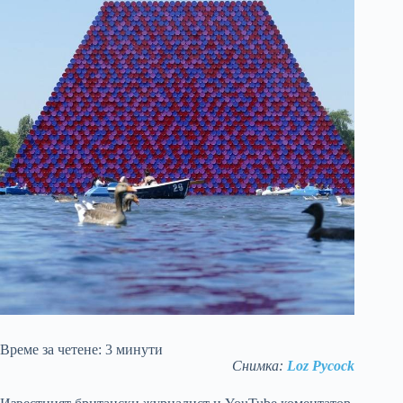
Време за четене:
3
минути
Снимка:
Loz Pycock