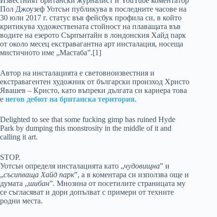
Известният британски журналист и YouTube коментатор
Пол Джоузеф Уотсън публикува в последните часове на
30 юли 2017 г. статус във фейсбук профила си, в който
критикува художествената стойност на плаващата във
водите на езерото Сърпънтайн в лондонския Хайд парк
от около месец екстравагантна арт инсталация, носеща
мистичното име „Мастаба”.[1]
Автор на инсталацията е световноизвестния и
екстравагентен художник от български произход Христо
Явашев – Кристо, като въпреки дългата си кариера това
е
негов дебют на британска територия
.
Delighted to see that some fucking gimp has ruined Hyde
Park by dumping this monstrosity in the middle of it and
calling it art.
STOP.
Уотсън определя инсталацията като „
чудовищна
” и
„
съсипваща Хайд парк
”, а в коментара си използва още и
думата „
шибан
”. Мнозина от посетилите страницата му
се съгласяват и дори допълват с примери от техните
родни места.