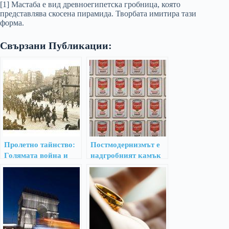
[1] Мастаба е вид древноегипетска гробница, която
представлява скосена пирамида. Творбата имитира тази
форма.
Свързани Публикации:
Пролетно тайнство:
Постмодернизмът е
Голямата война и
надгробният камък
раждането на
на красотата
модерната епоха