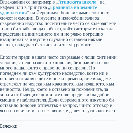
Вглеждайки се например в „
Атинската школа
” на
Рафаел или в триптиха „
Градината на земните
удоволствия
” на Йеронимус Бош виждаме сложност,
сюжет и емоции. В музеите и изложбени зали за
съвременно изкуство посетителите често се колебаят кое
точно би трябвало да е обекта, който авторът е искал да
представи на вниманието им и не рядко погрешно
възприемат за изкуство случайно оставена някъде
шапка, изпаднал бял лист или текущ ремонт.
Епохите преди нашата често свързваме с лоши хигиенни
условия, с недоразвита технология, безправие и с още
много неща, които с право не ни се нравят. Но
погледнем ли към културното наследство, което ни е
оставено от живеещите в онези времена, ние виждаме
стремежът на човека към красивото, към изящното, към
вечността. Нещо, което е оставено за поколенията, за
хората от бъдещите дни и все още предизвиква добри
емоции у наблюдателя. Дали съвременното изкуство би
оставило подобен отпечатък е въпрос, чиито отговор е
ясен на всички и, за съжаление, е далеч от утвърдителен.
Бележки