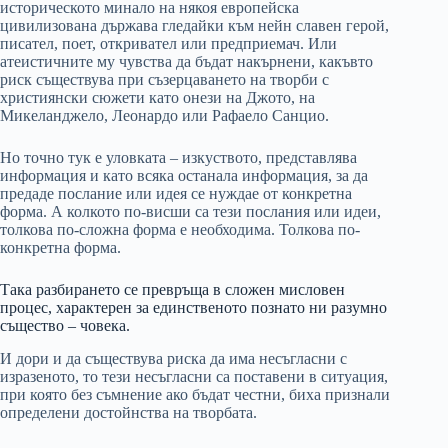
историческото минало на някоя европейска
цивилизована държава гледайки към нейн славен герой,
писател, поет, откривател или предприемач. Или
атеистичните му чувства да бъдат накърнени, какъвто
риск съществува при съзерцаването на творби с
християнски сюжети като онези на Джото, на
Микеланджело, Леонардо или Рафаело Санцио.
Но точно тук е уловката – изкуството, представлява
информация и като всяка останала информация, за да
предаде послание или идея се нуждае от конкретна
форма. А колкото по-висши са тези послания или идеи,
толкова по-сложна форма е необходима. Толкова по-
конкретна форма.
Така разбирането се превръща в сложен мисловен
процес, характерен за единственото познато ни разумно
същество – човека.
И дори и да съществува риска да има несъгласни с
изразеното, то тези несъгласни са поставени в ситуация,
при която без съмнение ако бъдат честни, биха признали
определени достойнства на творбата.