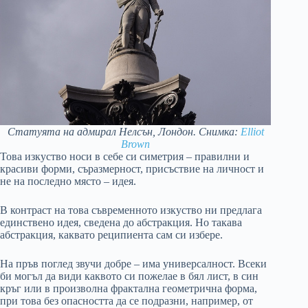
Статуята на адмирал Нелсън, Лондон. Снимка:
Elliot
Brown
Това изкуство носи в себе си симетрия – правилни и
красиви форми, съразмерност, присъствие на личност и
не на последно място – идея.
В контраст на това съвременното изкуство ни предлага
единствено идея, сведена до абстракция. Но такава
абстракция, каквато реципиента сам си избере.
На пръв поглед звучи добре – има универсалност. Всеки
би могъл да види каквото си пожелае в бял лист, в син
кръг или в произволна фрактална геометрична форма,
при това без опасността да се подразни, например, от