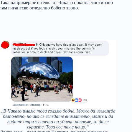
Така например читателка от Чикаго показва монтирано
там гигантско огледално бобено зърно.
„В Чикаго имаме това голямо бобче. Може да изглежда
безполезно, но ако се вгледате внимателно, може и да
видите отражението на убиеца навреме, за да се
скриете. Това все пак е нещо.“