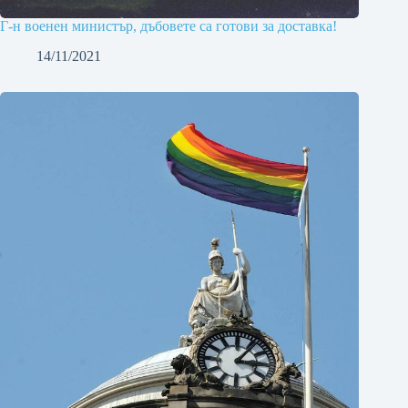
Г-н военен министър, дъбовете са готови за доставка!
14/11/2021