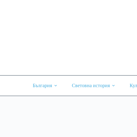
Skip
to
content
България
Световна история
Кул