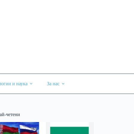
логии и наука
За нас
ай-четени