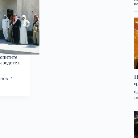
 опитите
народите в
анов