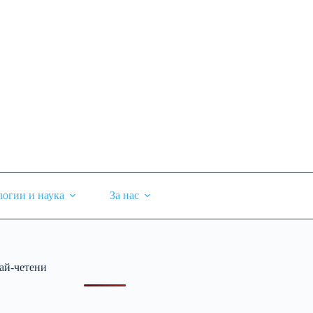
логии и наука
За нас
ай-четени