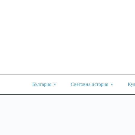
Skip
to
content
България
Световна история
Кул