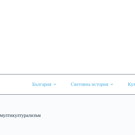
Skip
to
content
България
Световна история
Кул
мултикултурализъм