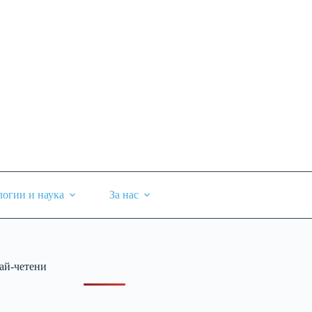
логии и наука
За нас
ай-четени