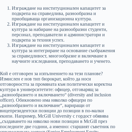
Изграждане на институционален капацитет за
подкрепа на справедлива, разнообразна и
приобщаваща организационна култура.
Изграждане на институционален капацитет и
култура за набиране на разнообразни студенти,
персонал, преподаватели и администратори и
подкрепа за техния успех.
Изграждане на институционален капацитет и
култура за интегриране на основание съображения
за справедливост, многообразие и включване в
научните изследвания, преподаването и ученето.
Кой е отговорен за изпълнението на тези планове?
Измислен е нов тип бюрократ, който да носи
отговорността за промяната към политически коректна
култура в университетите: офицер, отговарящ за
„разнообразието и включването“ (diversity and inclusion
officer). Обикновено има няколко офицери по
„разнообразието и включване“, вариращи от
вицепрезидентски позиции до позиции в по-малки
екипи. Например, McGill University с гордост обявява
„създаването на няколко нови позиции в McGill през
последните две години, а именно: старшият съветник по
справедливата заетост (Senior Employment Equity