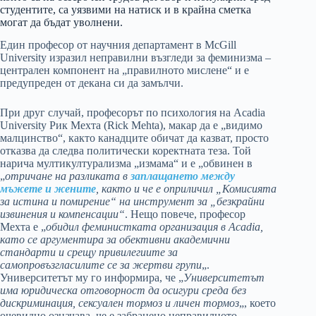
студентите, са уязвими на натиск и в крайна сметка
могат да бъдат уволнени.
Един професор от научния департамент в McGill
University изразил неправилни възгледи за феминизма –
централен компонент на „правилното мислене“ и е
предупреден от декана си да замълчи.
При друг случай, професорът по психология на Acadia
University Рик Мехта (Rick Mehta), макар да e „видимо
малцинство“, както канадците обичат да казват, просто
отказва да следва политически коректната теза. Той
нарича мултикултурализма „измама“ и е „обвинен в
„
отричане на разликата в
заплащането между
мъжете и жените
, както и че е оприличил „Комисията
за истина и помирение“ на инструмент за „безкрайни
извинения и компенсации“
. Нещо повече, професор
Мехта е „
обидил феминистката организация в Acadia,
като се аргументира за обективни академични
стандарти и срещу привилегиите за
самопровъзгласилите се за жертви групи
„.
Университетът му го информира, че „
Университетът
има юридическа отговорност да осигури среда без
дискриминация, сексуален тормоз и личен тормоз
„, което
очевидно означава, че е забранено неправилното