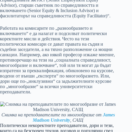
Advisor), старши съветник по справедливостта и
включването (Senior Equity & Inclusion Advisor) и
фасилитаторът на справедливостта (Equity Facilitator)“.
Работата на комисарите по „разнообразието и
включването“ е да налагат и подсилват политически
коректните мисли и действия. Често на тези
политически комисари се дават правата на съдия и
съдебни заседатели, а на тяхно разположение са мощни
санкции. Например, ако някой професор изкаже мнение,
противоречащо на тези на „социалната справедливост,
многообразие и включване“, той или тя могат да бъдат
изпратени за преквалификация, обикновено на курсове,
водени от външи „експерти“ по многообразието. Или,
дори още по-„инклузивни“ са задължителните курсове
по „многообразие“ за всички университетски
преподаватели.
Снимка на преподавателите по многообразие от
James
Madison University
, САЩ
Политически некоректните преподаватели, дори и тези,
които са на безсрочен трудов договор и популярни сред