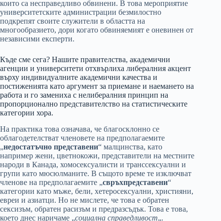
които са несправедливо обвинени. В това мероприятие
университетските администрации безмилостно
подкрепят своите служители в областта на
многообразието, дори когато обвиняемият е оневинен от
независими експерти.
Къде сме сега? Нашите правителства, академични
агенции и университети отхвърлиха либералния акцент
върху индивидуалните академични качества и
постиженията като аргумент за приемане и наемането на
работа и го замениха с нелибералния принцип на
пропорционално представителство на статистическите
категории хора.
На практика това означава, че благосклонно се
облагодетелстват членовете на предполагаемите
„
недостатъчно представени
“ малцинства, като
например жени, цветнокожи, представители на местните
народи в Канада, хомосексуалисти и транссексуални и
групи като мюсюлманите. В същото време те изключват
членове на предполагаемите „
свръхпредставени
“
категории като мъже, бели, хетеросексуални, християни,
евреи и азиатци. Но не мислете, че това е обратен
сексизъм, обратен расизъм и предразсъдък. Това е това,
което днес наричаме „
социална справедливост
„.