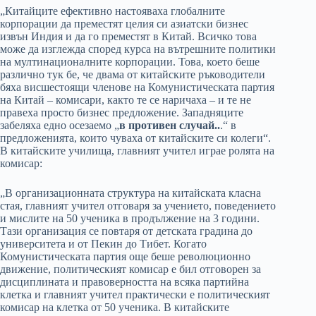
„Китайците ефективно настояваха глобалните
корпорации да преместят целия си азиатски бизнес
извън Индия и да го преместят в Китай. Всичко това
може да изглежда според курса на вътрешните политики
на мултинационалните корпорации. Това, което беше
различно тук бе, че двама от китайските ръководители
бяха висшестоящи членове на Комунистическата партия
на Китай – комисари, както те се наричаха – и те не
правеха просто бизнес предложение. Западняците
забеляха едно осезаемо „
в противен случай..
.“ в
предложенията, които чуваха от китайските си колеги“.
В китайските училища, главният учител играе ролята на
комисар:
„В организационната структура на китайската класна
стая, главният учител отговаря за учението, поведението
и мислите на 50 ученика в продължение на 3 години.
Тази организация се повтаря от детската градина до
университета и от Пекин до Тибет. Когато
Комунистическата партия още беше революционно
движение, политическият комисар е бил отговорен за
дисциплината и правоверността на всяка партийна
клетка и главният учител практически е политическият
комисар на клетка от 50 ученика. В китайските