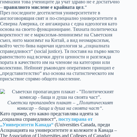
гимназии това учениците да учат здраво не е достатъчно
–
правилното мислене е крайната цел
.“
През последните десетилетия университетите в
англоговорящия свят и по-специално университетите в
Северна Америка, се ангажираха с една идеология като
основа на своето функциониране. Тяхната политическа
коректност не е марксизъм-ленинизмът на Съветския
съюз, нито маоизмът на Китай, а вид неомарксизъм,
който често бива наричан идеология за „социалната
справедливост“ (social justice). Тя поставя на първо място
равенството над всички други ценности и разглежда
хората в качеството им на членове на категории или
колективи. Нейният ръководен оперативен принцип е
„представителство“ въз основа на статистическото им
присъствие спрямо общото население.
Съветски пропаганден плакат – „Политическият
комисар – баща и душа на своята част“.
Като пример, ето какво представлява идеята за
„социална справедливост“,
постулирана от
„Университети Канада“
(Universities Canada, преди
Асоциацията на университетите и колежите в Канада –
The Association of Universities and Colleges of Canada):