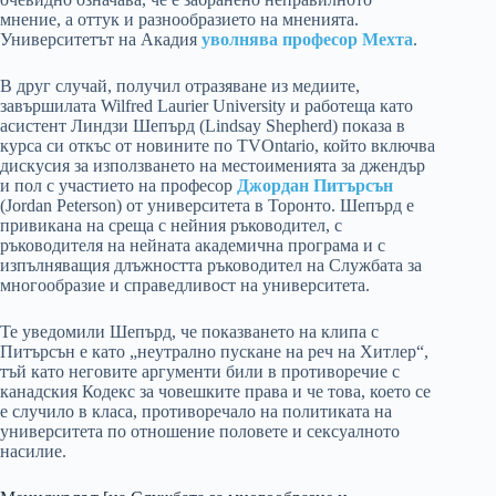
мнение, а оттук и разнообразието на мненията.
Университетът на Акадия
уволнява професор Мехта
.
В друг случай, получил отразяване из медиите,
завършилата Wilfred Laurier University и работеща като
асистент Линдзи Шепърд (Lindsay Shepherd) показа в
курса си откъс от новините по TVOntario, който включва
дискусия за използването на местоименията за джендър
и пол с участието на професор
Джордан Питърсън
(Jordan Peterson) от университета в Торонто. Шепърд е
привикана на среща с нейния ръководител, с
ръководителя на нейната академична програма и с
изпълняващия длъжността ръководител на Службата за
многообразие и справедливост на университета.
Те уведомили Шепърд, че показването на клипа с
Питърсън е като „неутрално пускане на реч на Хитлер“,
тъй като неговите аргументи били в противоречие с
канадския Кодекс за човешките права и че това, което се
е случило в класа, противоречало на политиката на
университета по отношение половете и сексуалното
насилие.