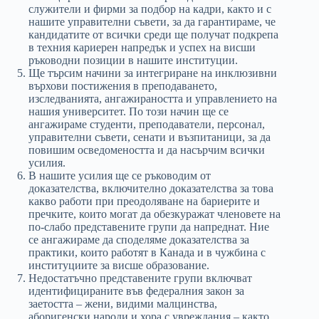
служители и фирми за подбор на кадри, както и с
нашите управителни съвети, за да гарантираме, че
кандидатите от всички среди ще получат подкрепа
в техния кариерен напредък и успех на висши
ръководни позиции в нашите институции.
Ще търсим начини за интегриране на инклюзивни
върхови постижения в преподаването,
изследванията, ангажираността и управлението на
нашия университет. По този начин ще се
ангажираме студенти, преподаватели, персонал,
управителни съвети, сенати и възпитаници, за да
повишим осведомеността и да насърчим всички
усилия.
В нашите усилия ще се ръководим от
доказателства, включително доказателства за това
какво работи при преодоляване на бариерите и
пречките, които могат да обезкуражат членовете на
по-слабо представените групи да напреднат. Ние
се ангажираме да споделяме доказателства за
практики, които работят в Канада и в чужбина с
институциите за висше образование.
Недостатъчно представените групи включват
идентифицираните във федералния закон за
заетостта – жени, видими малцинства,
аборигенски народи и хора с увреждания – както