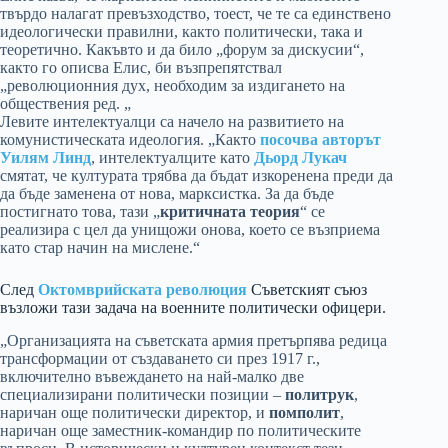
твърдо налагат превъзходство, тоест, че те са единствено
идеологически правилни, както политически, така и
теоретично. Какъвто и да било „форум за дискусии“,
както го описва Елис, би възпрепятствал
„революционния дух, необходим за издигането на
обществения ред. „
Левите интелектуалци са начело на развитието на
комунистическата идеология. „Както
посочва авторът
Уилям Линд
, интелектуалците като
Дьорд Лукач
смятат, че културата трябва да бъдат изкоренена преди да
да бъде заменена от нова, марксистка. За да бъде
постигнато това, тази „
критичната теория
“ се
реализира с цел да унищожи онова, което се възприема
като стар начин на мислене.“
След
Октомврийската революция
Съветският съюз
възложи тази задача на военните политически офицери.
„Организацията на съветската армия претърпява редица
трансформации от създаването си през 1917 г.,
включително въвеждането на най-малко две
специализирани политически позиции –
политрук
,
наричан още политически директор, и
помполит
,
наричан още заместник-командир по политическите