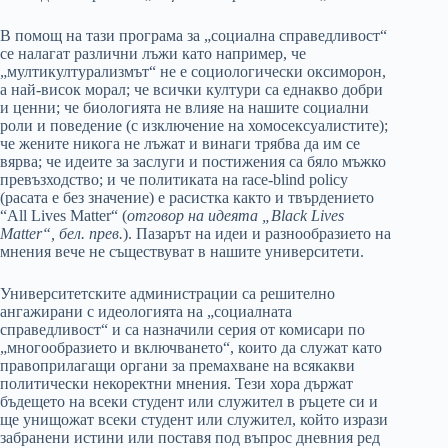
В помощ на тази програма за „социална справедливост“
се налагат различни лъжи като например, че
„мултикултурализмът“ не е социологически оксиморон,
а най-висок морал; че всички култури са еднакво добри
и ценни; че биологията не влияе на нашите социални
роли и поведение (с изключение на хомосексуалистите);
че жените никога не лъжат и винаги трябва да им се
вярва; че идеите за заслуги и постижения са бяло мъжко
превъзходство; и че политиката на race-blind policy
(расата е без значение) е расистка както и твърдението
“All Lives Matter“ (
отговор на идеята „Black Lives
Matter“, бел. прев.
). Пазарът на идеи и разнообразието на
мнения вече не съществуват в нашите университети.
Университетските администрации са решително
ангажирани с идеологията на „социалната
справедливост“ и са назначили серия от комисари по
„многообразието и включването“, които да служат като
правоприлагащи органи за премахване на всякакви
политически некоректни мнения. Тези хора държат
бъдещето на всеки студент или служител в ръцете си и
ще унищожат всеки студент или служител, който изрази
забранени истини или поставя под въпрос дневния ред