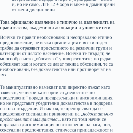
и, но не само, ЛГБТ2 + хора и мъже в доминирани
от жени дисциплини.
Това официално изявление е типично за изявленията на
правителства, академични асоциации и университети.
Всички те правят необосновано и неоправдано етично
предположение, че всяка организация и всеки отдел
трябва да отразяват присъствието на различни групи и
категории от цялото население. Всички те твърдят, че
многообразието „обогатява“ университетите, но рядко
обясняват как и когато се дават такива обяснения, те са
необосновани, без доказателства или противоречат на
тях.
Те манипулативно намекват или директно лъжат като
заявяват, че някои категории са „недостатъчно
представени“ поради предразсъдъци и дискриминация,
но не представят убедителни доказателства в подкрепа
на това твърдение. И накрая, те препоръчват да се
предоставят специални привилегии на „
недостатъчно
представените малцинства
„, като по този начин се
оправдава дискриминация по отношение на раса, пол,
сексуални предпочитания, етническа принадлежност и