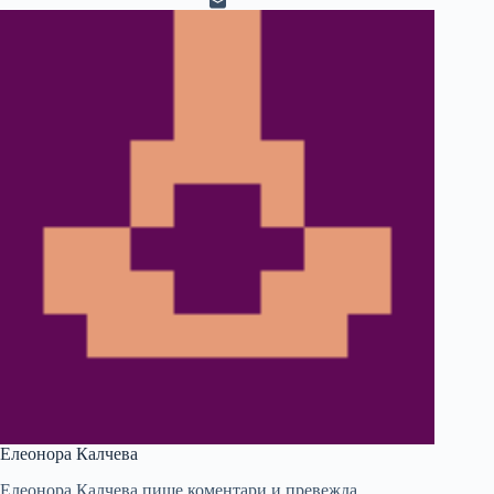
Елеонора Калчева
Елеонора Калчева пише коментари и превежда