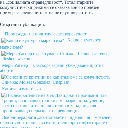
на „социалната справедливост“. Тоталитарните
комунистически режими се оказаха много полезен
пример за следването от нашите университети.
Свързани публикации:
Произходът на политическата коректност
Какво е културен
марксизъм?
Мери Уагнер – в затвора заради убеждаване против
аборти
Капитализмът е ляв
Ляволибералната „жълтопаветна“ идеология – мозъчен
паразит, който оцелява единствено чрез инфектиране на
мозъците на младите