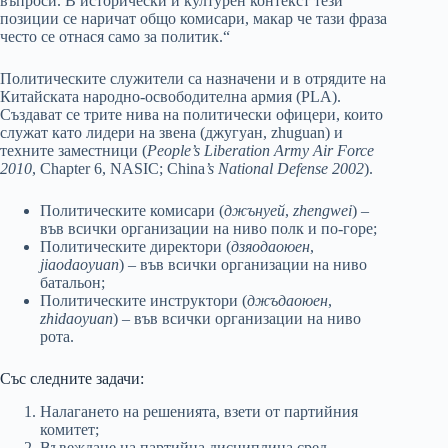
въпроси. В исторически и културен контекст тези
позиции се наричат ​​общо комисари, макар че тази фраза
често се отнася само за политик.“
Политическите служители са назначени и в отрядите на
Китайската народно-освободителна армия (PLA).
Създават се трите нива на политически офицери, които
служат като лидери на звена (джугуан, zhuguan) и
техните заместници (
People’s Liberation Army Air Force
2010
, Chapter 6, NASIC; China
’s National Defense 2002
).
Политическите комисари (
джънуей
,
zhengwei
) –
във всички организации на ниво полк и по-горе;
Политическите директори (
дзяодаоюен
,
jiaodaoyuan
) – във всички организации на ниво
батальон;
Политическите инструктори (
джъдаоюен
,
zhidaoyuan
) – във всички организации на ниво
рота.
Със следните задачи:
Налагането на решенията, взети от партийния
комитет;
Въвеждане на партийна дисциплина сред