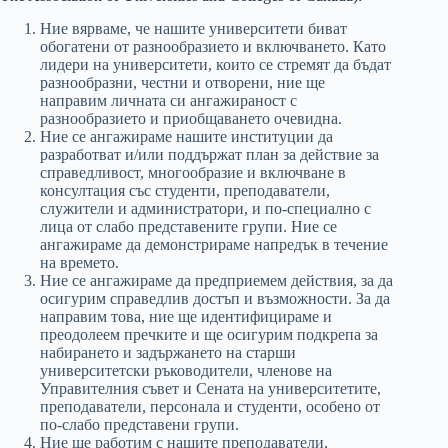
Ние вярваме, че нашите университети биват
обогатени от разнообразието и включването. Като
лидери на университети, които се стремят да бъдат
разнообразни, честни и отворени, ние ще
направим личната си ангажираност с
разнообразието и приобщаването очевидна.
Ние се ангажираме нашите институции да
разработват и/или поддържат план за действие за
справедливост, многообразие и включване в
консултация със студенти, преподаватели,
служители и администратори, и по-специално с
лица от слабо представените групи. Ние се
ангажираме да демонстрираме напредък в течение
на времето.
Ние се ангажираме да предприемем действия, за да
осигурим справедлив достъп и възможности. За да
направим това, ние ще идентифицираме и
преодолеем пречките и ще осигурим подкрепа за
набирането и задържането на старши
университетски ръководители, членове на
Управителния съвет и Сената на университетите,
преподаватели, персонала и студенти, особено от
по-слабо представени групи.
Ние ще работим с нашите преподаватели,