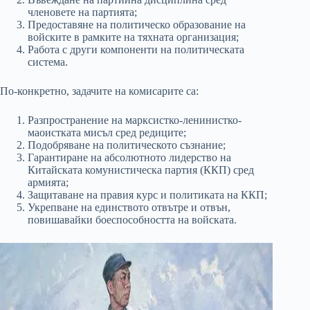
членовете на партията;
Предоставяне на политическо образование на
войските в рамките на тяхната организация;
Работа с други компоненти на политическата
система.
По-конкретно, задачите на комисарите са:
Разпространение на марксистко-ленинистко-
маоистката мисъл сред редиците;
Подобряване на политическото съзнание;
Гарантиране на абсолютното лидерство на
Китайската комунистическа партия (ККП) сред
армията;
Защитаване на правия курс и политиката на ККП;
Укрепване на единството отвътре и отвън,
повишавайки боеспособността на войската.