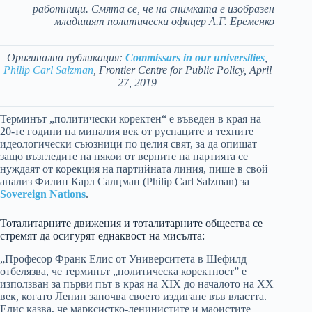
работници. Смята се, че на снимката е изобразен
младшият политически офицер А.Г. Еременко
Оригинална публикация:
Commissars in our universities
,
Philip Carl Salzman
, Frontier Centre for Public Policy, April
27, 2019
Терминът „политически коректен“ е въведен в края на
20-те години на миналия век от руснаците и техните
идеологически съюзници по целия свят, за да опишат
защо възгледите на някои от верните на партията се
нуждаят от корекция на партийната линия, пише в свой
анализ Филип Карл Салцман (Philip Carl Salzman) за
Sovereign Nations
.
Тоталитарните движения и тоталитарните общества се
стремят да осигурят еднаквост на мисълта:
„Професор Франк Елис от Университета в Шефилд
отбелязва, че терминът „политическа коректност” е
използван за първи път в края на XIX до началото на XX
век, когато Ленин започва своето издигане във властта.
Елис казва, че марксистко-ленинистите и маоистите