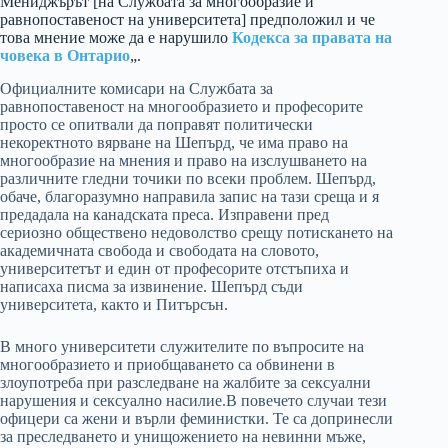
Мениджърът [на Службата за многообразие и
равнопоставеност на университета] предположил и че
това мнение може да е нарушило
Кодекса за правата на
човека в Онтарио
„.
Официалните комисари на Службата за
равнопоставеност на многообразието и професорите
просто се опитвали да поправят политически
некоректното вярване на Шепърд, че има право на
многообразие на мнения и право на изслушването на
различните гледни точики по всеки проблем. Шепърд,
обаче, благоразумно направила запис на тази среща и я
предадала на канадската преса. Изправени пред
сериозно обществено недоволство срещу потискането на
академичната свобода и свободата на словото,
университетът и един от професорите отстъпиха и
написаха писма за извинение. Шепърд съди
университета, както и Питърсън.
В много университети служителите по въпросите на
многообразието и приобщаването са обвинени в
злоупотреба при разследване на жалбите за сексуални
нарушения и сексуално насилие.В повечето случаи тези
офицери са жени и върли феминистки. Те са допринесли
за преследването и унищожението на невинни мъже,