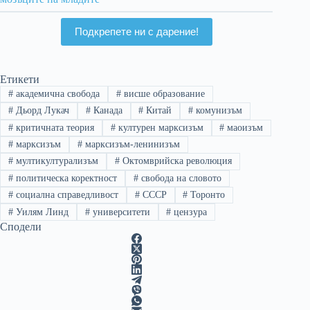
Подкрепете ни с дарение!
Етикети
#
академична свобода
#
висше образование
#
Дьорд Лукач
#
Канада
#
Китай
#
комунизъм
#
критичната теория
#
културен марксизъм
#
маоизъм
#
марксизъм
#
марксизъм-ленинизъм
#
мултикултурализъм
#
Октомврийска революция
#
политическа коректност
#
свобода на словото
#
социална справедливост
#
СССР
#
Торонто
#
Уилям Линд
#
университети
#
цензура
Сподели