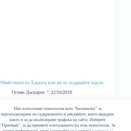
Убийството на Хашоги или не си създавайте идоли
Огнян Дъскарев
22/10/2018
Ние използваме технологии като “Бисквитки” за
Най-четени
персонализиране на съдържанието и рекламите, които виждате,
както и за да анализираме трафика на сайта. Изберете
“Приемам”, за да приемете използването на тези технологии. За
повече информация, моля запознайте се с нашата
политика за