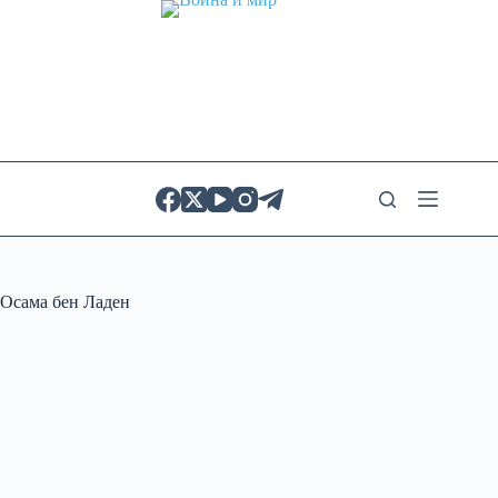
Skip
to
content
Осама бен Ладен