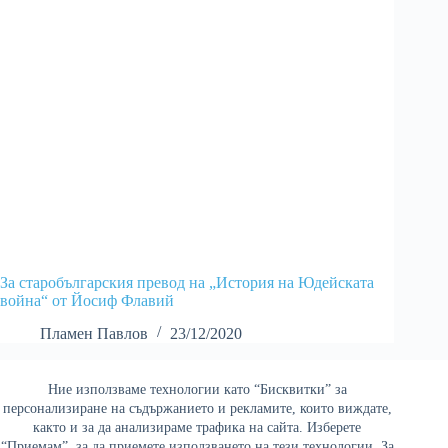
За старобългарския превод на „История на Юдейската
война“ от Йосиф Флавий
Пламен Павлов
23/12/2020
Ние използваме технологии като “Бисквитки” за
Най-четени
персонализиране на съдържанието и рекламите, които виждате,
както и за да анализираме трафика на сайта. Изберете
“Приемам”, за да приемете използването на тези технологии. За