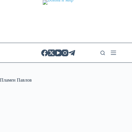
Skip
to
content
Пламен Павлов