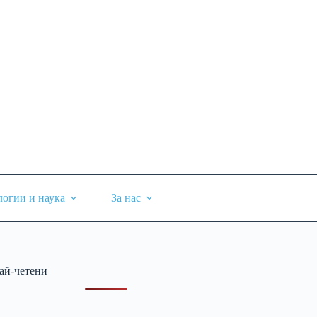
логии и наука
За нас
ай-четени