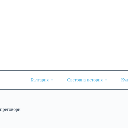
Skip
to
content
България
Световна история
Кул
преговори