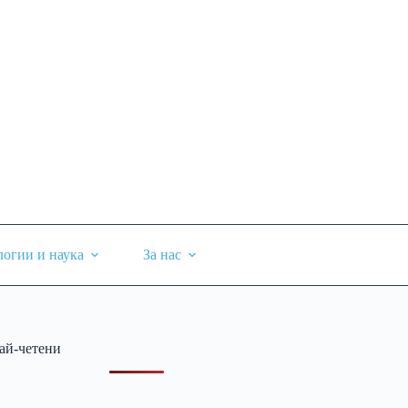
логии и наука
За нас
ай-четени