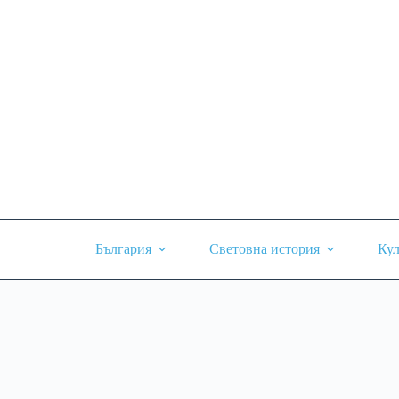
Skip
to
content
България
Световна история
Кул