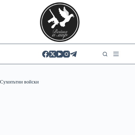
Skip
to
content
Сухопътни войски