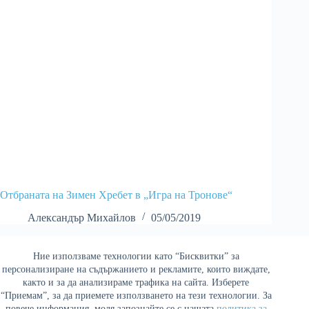
Отбраната на Зимен Хребет в „Игра на Тронове“
Александър Михайлов
05/05/2019
Ние използваме технологии като “Бисквитки” за
Най-четени
персонализиране на съдържанието и рекламите, които виждате,
както и за да анализираме трафика на сайта. Изберете
“Приемам”, за да приемете използването на тези технологии. За
повече информация, моля запознайте се с нашата
политика за