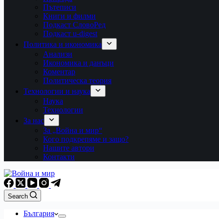
Пътеписи
Книги и филми
Подкаст СловоРед
Подкаст u-digest
Политика и икономика
Анализи
Икономика и данъци
Коментар
Политическа теория
Технологии и наука
Наука
Технологии
За нас
За „Война и мир“
Кого подкрепяме и защо?
Нашите автори
Контакти
Search
България