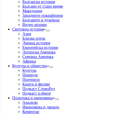
Българска история
Българи от старо време
Македония
Западните покрайнини
Българите в чужбина
Видео архиви
Световна история
Азия
Близък изток
Древна история
Европейска история
Латинска Америка
Северна Америка
Африка
Култура и общество
Култура
Природа
Пътеписи
Книги и филми
Подкаст СловоРед
Подкаст u-digest
Политика и икономика
Анализи
Икономика и данъци
Коментар