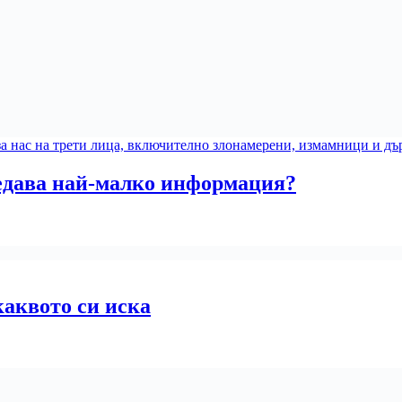
редава най-малко информация?
каквото си иска