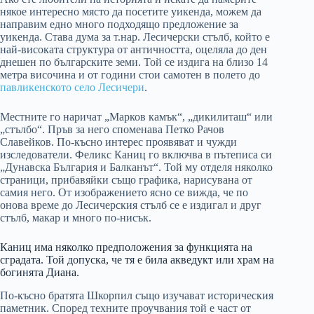
някое интересно място да посетите уикенда, можем да
направим едно много подходящо предложение за
уикенда. Става дума за т.нар. Лесичерски стълб, който е
най-високата структура от античността, оцеляла до ден
днешен по българските земи. Той се издига на близо 14
метра височина и от години стои самотен в полето до
павликенското село Лесичери
.
Местните го наричат „Марков камък“, „дикилиташ“ или
„стълбо“. Пръв за него споменава Петко Рачов
Славейков. По-късно интерес проявяват и чужди
изследователи. Феликс Каниц го включва в пътеписа си
„Дунавска България и Балканът“. Той му отделя няколко
страници, прибавяйки също графика, нарисувана от
самия него. От изображението ясно се вижда, че по
онова време до Лесичерския стълб се е издигал и друг
стълб, макар и много по-нисък.
Каниц има няколко предположения за функцията на
сградата. Той допуска, че тя е била акведукт или храм на
богинята Диана.
По-късно братята Шкорпил също изучават историческия
паметник. Според техните проучвания той е част от