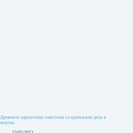
Древните картагенци наистина са принасяли деца в
жертва
22/05/2022