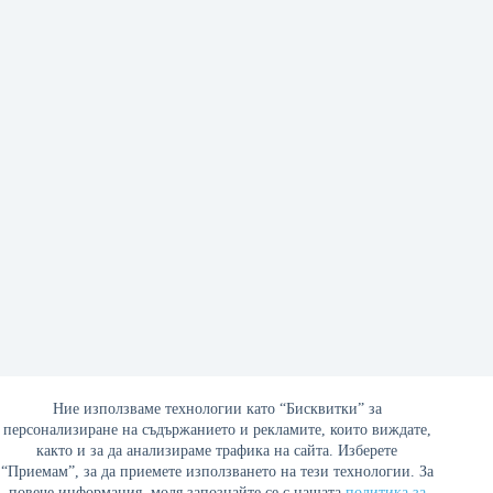
Ние използваме технологии като “Бисквитки” за
персонализиране на съдържанието и рекламите, които виждате,
Политическа теория на Източната римска империя –
както и за да анализираме трафика на сайта. Изберете
втора част
“Приемам”, за да приемете използването на тези технологии. За
повече информация, моля запознайте се с нашата
политика за