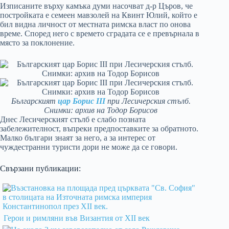
Изписаните върху камъка думи насочват д-р Църов, че
постройката е семеен мавзолей на Квинт Юлий, който е
бил видна личност от местната римска власт по онова
време. Според него с времето сградата се е превърнала в
място за поклонение.
Българският
цар Борис III
при Лесичерския стълб.
Снимки: архив на Тодор Борисов
Днес Лесичерският стълб е слабо позната
забележителност, въпреки предпоставките за обратното.
Малко българи знаят за него, а за интерес от
чуждестранни туристи дори не може да се говори.
Свързани публикации:
Герои и римляни във Византия от XII век