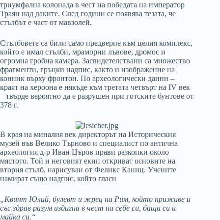
триумфална колонада в чест на победата на император
Траян над даките. След години се появява тезата, че
стълбът е част от мавзолей.
Стълбовете са били само предверие към целия комплекс,
който е имал стълби, мраморни лъвове, дромос и
огромна гробна камера. Засвидетелствани са множество
фрагменти, гръцки надпис, както и изображение на
конник върху фронтон. По археологически данни –
краят на хероона е някъде към третата четвърт на IV век
– твърде вероятно да е разрушен при готските бунтове от
378 г.
В края на миналия век директорът на Историческия
музей във Велико Търново и специалист по антична
археология д-р Иван Църов прави разкопки около
мястото. Той и неговият екип откриват основите на
втория стълб, нарисуван от Феликс Каниц. Учените
намират също надпис, който гласи
„Квинт Юлий, булевт и жрец на Рим, който приживе и
със здрав разум издигна в чест на себе си, баща си и
майка си.“