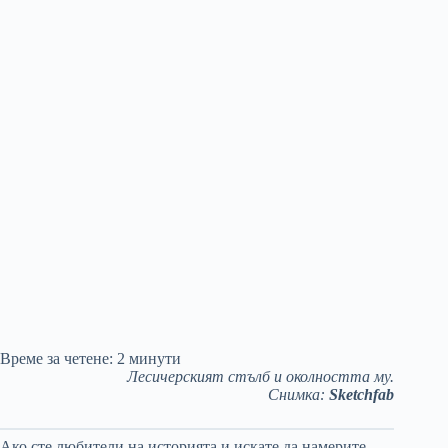
Време за четене:
2
минути
Лесичерският стълб и околността му.
Снимка:
Sketchfab
Ако сте любители на историята и искате да намерите