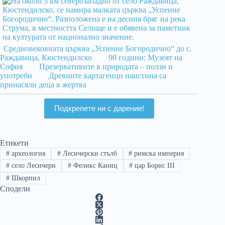
Средновековната църква „Успение Богородично“ до с.
Раждавица, Кюстендилско
90 години: Музеят на
София
Презервативите в природата – ползи и
употреби
Древните картагенци наистина са
принасяли деца в жертва
Подкрепете ни с дарение!
Етикети
#
археология
#
Лесичерски стълб
#
римска империя
#
село Лесичери
#
Феликс Каниц
#
цар Борис III
#
Шкорпил
Сподели