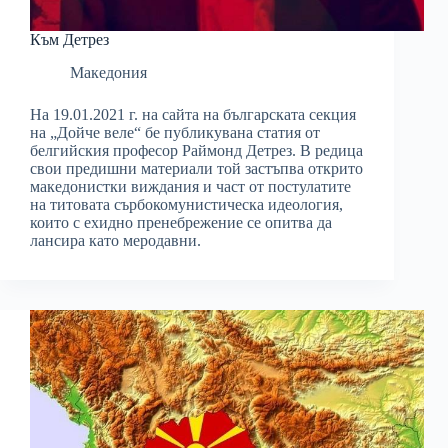
Към Детрез
Македония
На 19.01.2021 г. на сайта на българската секция
на „Дойче веле“ бе публикувана статия от
белгийския професор Раймонд Детрез. В редица
свои предишни материали той застъпва открито
македонистки виждания и част от постулатите
на титовата сърбокомунистическа идеология,
които с ехидно пренебрежение се опитва да
лансира като меродавни.