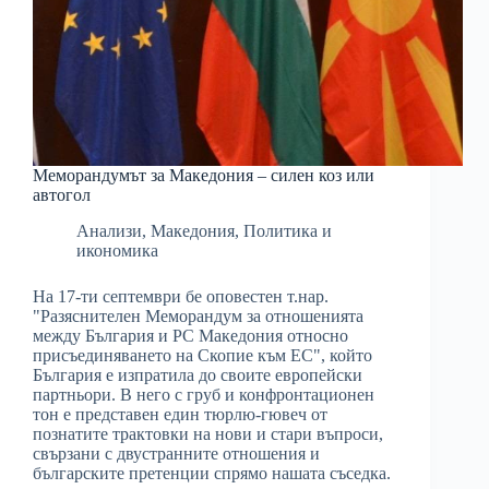
Меморандумът за Македония – силен коз или
автогол
Анализи
,
Македония
,
Политика и
икономика
На 17-ти септември бе оповестен т.нар.
"Разяснителен Меморандум за отношенията
между България и РС Македония относно
присъединяването на Скопие към ЕС", който
България е изпратила до своите европейски
партньори. В него с груб и конфронтационен
тон е представен един тюрлю-гювеч от
познатите трактовки на нови и стари въпроси,
свързани с двустранните отношения и
българските претенции спрямо нашата съседка.