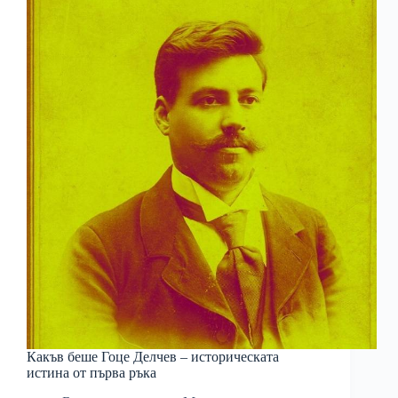
Какъв беше Гоце Делчев – историческата
истина от първа ръка