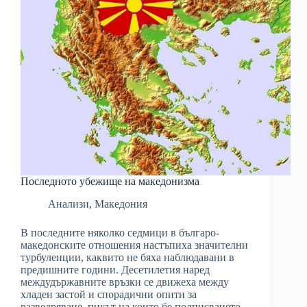
Последното убежище на македонизма
Анализи
,
Македония
В последните няколко седмици в българо-
македонските отношения настъпиха значителни
турбуленции, каквито не бяха наблюдавани в
предишните години. Десетилетия наред
междудържавните връзки се движеха между
хладен застой и спорадични опити за
разведряване, пикът на които бе подписването