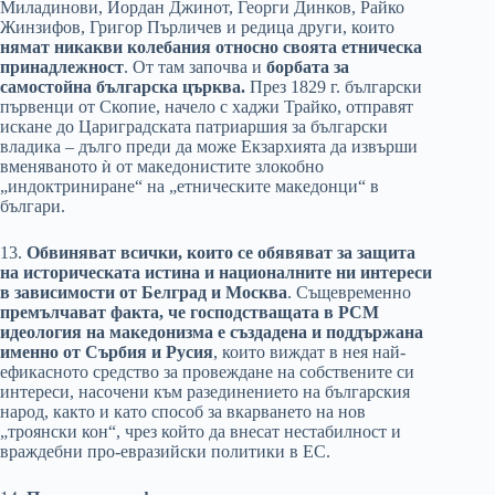
Миладинови, Йордан Джинот, Георги Динков, Райко
Жинзифов, Григор Пърличев и редица други, които
нямат никакви колебания относно своята етническа
принадлежност
. От там започва и
борбата за
самостойна българска църква.
През 1829 г. български
първенци от Скопие, начело с хаджи Трайко, отправят
искане до Цариградската патриаршия за български
владика – дълго преди да може Екзархията да извърши
вменяваното ѝ от македонистите злокобно
„индоктриниране“ на „етническите македонци“ в
българи.
13.
Обвиняват всички, които се обявяват за защита
на историческата истина и националните ни интереси
в зависимости от Белград и Москва
. Същевременно
премълчават факта, че
господстващата в РСМ
идеология на македонизма е създадена и поддържана
именно от Сърбия и Русия
, които виждат в нея най-
ефикасното средство за провеждане на собствените си
интереси, насочени към разединението на българския
народ, както и като способ за вкарването на нов
„троянски кон“, чрез който да внесат нестабилност и
враждебни про-евразийски политики в ЕС.