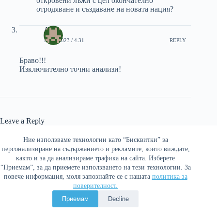
откровени лъжи с цел окончателно
отродяване и създаване на новата нация?
Az
18/08/2023 / 4:31
REPLY
Браво!!!
Изключително точни анализи!
Leave a Reply
Вашият имейл адрес няма да бъде публикуван.
Задължителните
Ние използваме технологии като “Бисквитки” за
полета са отбелязани с
*
персонализиране на съдържанието и рекламите, които виждате,
както и за да анализираме трафика на сайта. Изберете
Name
*
“Приемам”, за да приемете използването на тези технологии. За
повече информация, моля запознайте се с нашата
политика за
поверителност.
Email
*
Приемам
Decline
Website