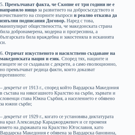
5.
Премълчават факта, че Скопие от три години не е
направило нищо
за развитието на добросъседството и
изчистването на спорните въпроси
и реално отказва да
изпълни подписания Договор.
Наред с това,
манипулират обществеността, че македонската страна
била добронамерена, модерна и прогресивна, а
българската била враждебна и закостеняла в исканията
си.
6.
Отричат изкуственото и насилствено създаване
на
македонската нация и език
. Според тях, нациите и
езиците не се създавали с декрети, а само еволюционно,
но премълчават редица факти, които доказват
противното:
– декретът от 1913 г., според който Вардарска Македония
в състава на някогашното Кралство на сърби, хървати и
словенци става Южна Сърбия, а населението е обявено
за южни сърби;
– декретът от 1929 г., когато се установява диктатурата
на крал Александър Караджорджевич и се променя
името на държавата на Кралство Югославия, като
Вардарска Македония е обявена за Вардарска бановина,