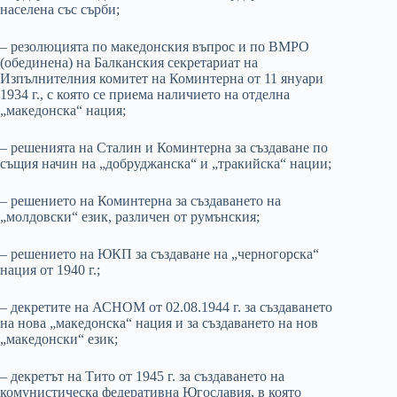
населена със сърби;
– резолюцията по македонския въпрос и по ВМРО
(обединена) на Балканския секретариат на
Изпълнителния комитет на Коминтерна от 11 януари
1934 г., с която се приема наличието на отделна
„македонска“ нация;
– решенията на Сталин и Коминтерна за създаване по
същия начин на „добруджанска“ и „тракийска“ нации;
– решението на Коминтерна за създаването на
„молдовски“ език, различен от румънския;
– решението на ЮКП за създаване на „черногорска“
нация от 1940 г.;
– декретите на АСНОМ от 02.08.1944 г. за създаването
на нова „македонска“ нация и за създаването на нов
„македонски“ език;
– декретът на Тито от 1945 г. за създаването на
комунистическа федеративна Югославия, в която