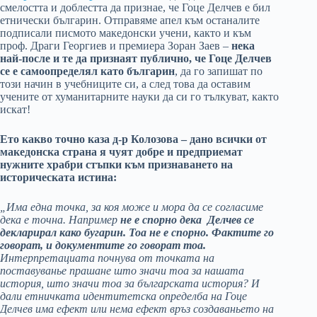
смелостта и доблестта да признае, че Гоце Делчев е бил
етнически българин. Отправяме апел към останалите
подписали писмото македонски учени, както и към
проф. Драги Георгиев и премиера Зоран Заев –
нека
най-после и те да признаят публично, че Гоце Делчев
се е самоопределял като българин
, да го запишат по
този начин в учебниците си, а след това да оставим
учените от хуманитарните науки да си го тълкуват, както
искат!
Ето какво точно каза д-р Колозова – дано всички от
македонска страна я чуят добре и предприемат
нужните храбри стъпки към признаването на
историческата истина:
„Има една точка, за коя може и мора да се согласиме
дека е точна. Например
не е спорно дека Делчев се
декларирал како бугарин. Тоа не е спорно. Фактите го
говорат, и документите го говорат тоа.
Интерпретациата почнува от точката на
поставуванье прашане што значи тоа за нашата
история, што значи тоа за българската история? И
дали етничката идентитетска определба на Гоце
Делчев има ефект или нема ефект връз создаваньето на