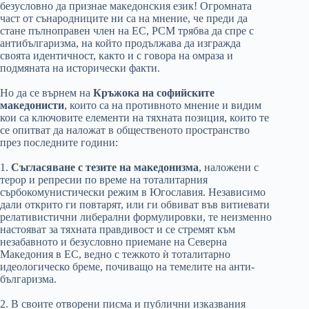
безусловно да признае македонския език! Огромната
част от сънародниците ни са на мнение, че преди да
стане пълноправен член на ЕС, РСМ трябва да спре с
антибългаризма, на който продължава да изгражда
своята идентичност, както и с говора на омраза и
подмяната на исторически факти.
Но да се върнем на
Кръжока на софийските
македонисти
, които са на противното мнение и видим
кои са ключовите елементи на тяхната позиция, които те
се опитват да наложат в общественото пространство
през последните години:
1.
Съгласяване с тезите на македонизма
, наложени с
терор и репресии по време на тоталитарния
сърбокомунистически режим в Югославия. Независимо
дали открито ги повтарят, или ги обвиват във витиевати
релативистични либерални формулировки, те неизменно
настояват за тяхната правдивост и се стремят към
незабавното и безусловно приемане на Северна
Македония в ЕС, ведно с тежкото ѝ тоталитарно
идеологическо бреме, почиващо на темелите на анти-
българизма.
2. В своите отворени писма и публични изказвания