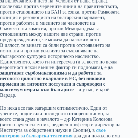
за включването в него на условия от наша страна),
после бяха против червените линии на правителството,
против становището на БАН за езика, против Рамковата
позиция и резолюцията на българския парламент,
против работата и мнението на членовете на
Съвместната комисия, против Меморандума за
отношенията между нашите две страни, против
предупрежденията, че можем да наложим вето.
В цялост, те винаги са били против отстояването на
истината и против усилията за съхраняване на
българското културно-историческо наследство.
Единственото, което ги интересува (и за което по всяка
вероятност някой външен фактор ги подпомага), е
да
защитават сърбомакедонизма и да работят за
неговото цялостно вкарване в ЕС, без никакви
промени на титовите постулати и съпроводен с
максимум омраза към българите
– и у нас, и край
Вардар.
Но нека все пак завършим оптимистично. Един от
учените, подписали последното отворено писмо, за
което стана дума в началото – д-р Катерина Колозова
(висш научен съветник, редовен професор и директор на
Института за обществени науки в Скопие), в
свое
интервю за българска телевизия
два дни по-късно има