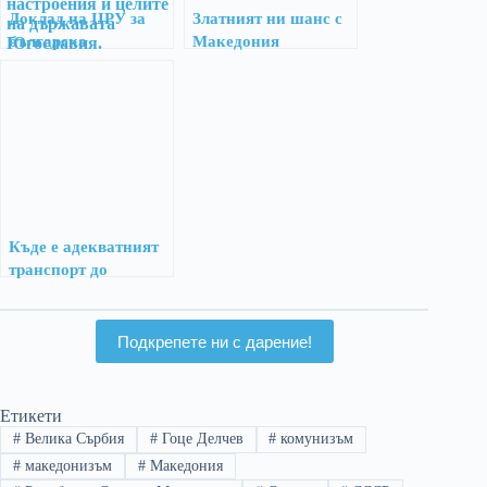
Доклад на ЦРУ за
Златният ни шанс с
българска
Македония
Македония в
Югославия, 1949 г.
Къде е адекватният
транспорт до
Македония?
Подкрепете ни с дарение!
Етикети
#
Велика Сърбия
#
Гоце Делчев
#
комунизъм
#
македонизъм
#
Македония