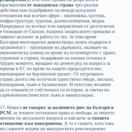
прагматизъм
от македонска страна
чрез реални
действия към подобряване на междусъседските
отношения във всички сфери – икономика, култура,
инфраструктура, туризъм, далекосъобщения, медии.
Напредъкът по всички тези направления от десетилетия
е блокиран от Скопие, въпреки захаросаните приказки и
заявено желание за работа по тях. За това време
България многократно демонстрира своята подкрепа и
загриженост – признаване на държавата, оказване на
икономическа помощ по време на югоембаргото с храни,
суровини и горива, подаряване на военна техника в
трудни моменти, връщане на дневен ред на въпроса за
приема в ЕС по време на нашето председателство,
иницииране на берлинския процес. От отсрещната
страна досега сме получили единствено обиди, заплахи,
блокирания, лъжи и баламосване. И неистово желание
да се откажем от собствената си история, за сметка на
сърбокомунистическите лъжи и манипулации.
17. Никога
не говорят за наличието днес на българи в
РСМ
, за техните потъпкани права и свободи, за тяхното
мнение по актуалните въпроси и най-вече за
тяхното
отношение към македонизма
. А то е същото, като това
на славните водачи на македонското революционно