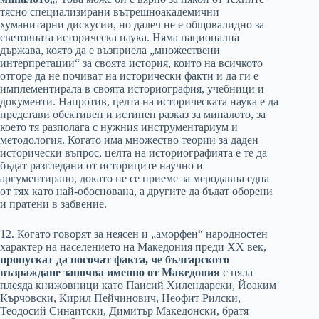
тясно специализирани вътрешноакадемични
хуманитарни дискусии, но далеч не е общовалидно за
световната историческа наука. Няма национална
държава, която да е възприела „множествени
интерпретации“ за своята история, които на всичкото
отгоре да не почиват на исторически факти и да ги е
имплементирала в своята историография, учебници и
документи. Напротив, целта на историческата наука е да
представи обективен и истинен разказ за миналото, за
което тя разполага с нужния инструментариум и
методология. Когато има множество теории за даден
исторически въпрос, целта на историографията е те да
бъдат разгледани от историците научно и
аргументирано, докато не се приеме за меродавна една
от тях като най-обоснована, а другите да бъдат оборени
и пратени в забвение.
12. Когато говорят за неясен и „аморфен“ народностен
характер на населението на Македония преди XX век,
пропускат да посочат факта, че българското
възраждане започва именно от Македония
с цяла
плеяда книжовници като Паисий Хилендарски, Йоаким
Кърчовски, Кирил Пейчинович, Неофит Рилски,
Теодосий Синаитски, Димитър Македонски, братя