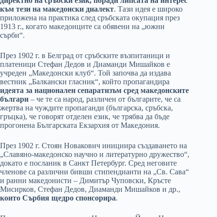
директно на сръбски език, поради липсата на интерес
към тези на македонски диалект
. Тази идея е широко
приложена на практика след сръбската окупация през
1913 г., когато македонците са обявени на „южни
сърби“.
През 1902 г. в Белград от сръбските възпитаници и
платеници Стефан Дедов и Диаманди Мишайков е
учреден „Македонски клуб“. Той започва да издава
вестник „Балкански гласник“, който пропагандира
идеята за национален сепаратизъм сред македонските
българи
– че те са народ, различен от българите, че са
жертва на чуждите пропаганди (българска, сръбска,
гръцка), че говорят отделен език, че трябва да бъде
прогонена Българската Екзархия от Македония.
През 1902 г. Стоян Новакович инициира създаването на
„Славяно-македонско научно и литературно дружество“,
докато е посланик в Санкт Петербург. Сред неговите
членове са различни бивши стипендианти на „Св. Сава“
и ранни македонисти – Димитър Чуповски, Кръсте
Мисирков, Стефан Дедов, Диаманди Мишайков и др.,
които Сърбия щедро спонсорира
.