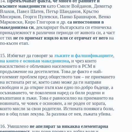
14.
Премълчават факта, че много от ранните и
късните македонисти
като Смиле Войданов, Димитър
Влахов, Павел Шатев, Петър Шанданов, Кръстю
Мисирков, Георги Пулевски, Панко Брашнаров, Венко
Марковски, Киро Глигоров и др.
са непостоянни в
македонизма си
, декларират българската си етническа
принадлежност в различни периоди от живота си, а част
от тях
не го приемат изцяло или се отричат от него
на
по-късен етап.
15. Избягват да говорят за
лъжите и фалшификациите
,
на които е основан македонизма
,
и чрез които
насилствено е облъчвано населението в РСМ в
продължение на десетилетия. Това де факто е най-
големият проблем пред обществото там – не приемането
на истината per se, което само може да ги направи
свободни и да открие пътя към едно по-добро бъдеще, а
осъзнаването, че поколения наред са били родени и
възпитани в лъжи. Това е равносилно на приемането на
новината, че човек е осиновен, а не роден от хората,
които мисли за свои родители. Истината понякога боли,
но в общ план лекува. За разлика от нея, лъжата убива.
16. Умишлено
не апелират за някаква елементарна
реципрочност
, или поне проява на добра воля и