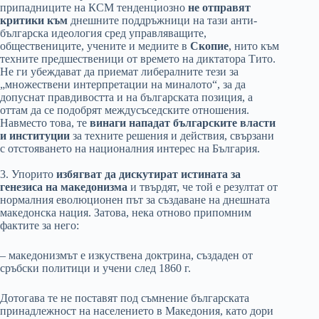
припадниците на КСМ тенденциозно
не отправят
критики към
днешните поддръжници на тази анти-
българска идеология сред управляващите,
обществениците, учените и медиите в
Скопие
, нито към
техните предшественици от времето на диктатора Тито.
Не ги убеждават да приемат либералните тези за
„множествени интерпретации на миналото“, за да
допуснат правдивостта и на българската позиция, а
оттам да се подобрят междусъседските отношения.
Навместо това, те
винаги нападат българските власти
и институции
за техните решения и действия, свързани
с отстояването на националния интерес на България.
3. Упорито
избягват да дискутират истината за
генезиса на македонизма
и твърдят, че той е резултат от
нормалния еволюционен път за създаване на днешната
македонска нация. Затова, нека отново припомним
фактите за него:
– македонизмът е изкуствена доктрина, създаден от
сръбски политици и учени след 1860 г.
Дотогава те не поставят под съмнение българската
принадлежност на населението в Македония, като дори