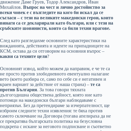
движение Даме Груев, Тодор Александров, Иван
Михайлов.
Въпрос на чест и лично достойнство за
всеки човек е с възгледите на кого би искал да се
съгласи – с тези на великите македонски герои, които
винаги са се декларирали като българи, или с тези на
сръбските шовинисти, които са били техни врагове.
След като разгледахме основните характеристики на
вижданията, действията и идеите на припадниците на
КСМ, остава да си отговорим на основния въпрос –
какви са техните цели
?
Основният извод, който можем да направим, е че те са
не просто против злободневното евентуално налагане
вето (което разбира се, само по себе си е негативен и
краен вариант за действие от наша страна) –
те са
против България
. За това говори тяхната
дългогодишна обществена дейност, която ние като
потомци на македонски българи наблюдаваме с
неприязън. Без да претендираме за изчерпателност, ще
изброим следните техни изявления: те бяха против
самото сключване на Договора (тогава апелираха да не
се прекратява българската политика на безусловна
подкрепа с искане за неговото подписване и съответно