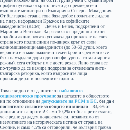
Преди няколко дни, на 03.11, група учени с хуманитарен
профил пуснаха открито писмо до премиерите и
външните министри на България и Северна Македония.
От българска страна това бяха добре познатите лидери
на т.нар. неформален Кръжок на софийските
македонисти (КСМ) – Дечев и Бечев, подкрепени от
Маринов и Везенков. За разлика от предишни техни
подобни акции, когато успяваха да привлекат на своя
страна като подписници по-широк кръг от свои
единомишленици-македонисти (до 50-60 души, което
вероятно е и максималният техен брой и сред които се
бяха намърдали дори одиозни фигури на тоталитарния
режим), сега отборът им е доста рехав. Явно става все
по-трудно да се намира подкрепа за отявлената анти-
българска реторика, която въпросните лица
пропагандират в последните години.
Това е видно и от данните от
най-новото
социологическо проучване
за нагласите в обществото
ни по отношение на
допускането на РСМ в ЕС
, без да е
постигнато съгласие за общото ни минало
– 83,8% от
допитаните са против! Само 10,2% от българите смятат,
че е редно да дадем подкрепата си, независимо от
незачитането на историческата истина от страна на
Скопие, и само 4,5% са отговорили, че България трябва