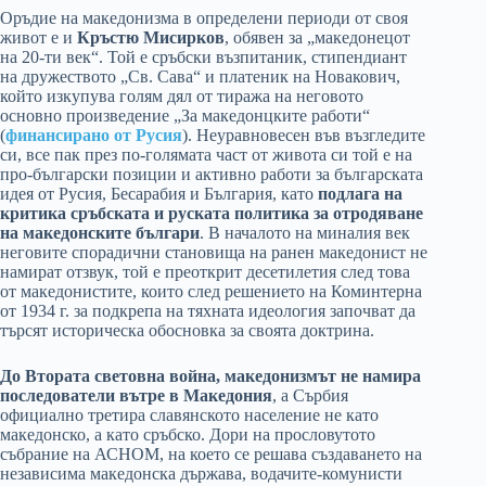
Оръдие на македонизма в определени периоди от своя
живот е и
Кръстю Мисирков
, обявен за „македонецот
на 20-ти век“. Той е сръбски възпитаник, стипендиант
на дружеството „Св. Сава“ и платеник на Новакович,
който изкупува голям дял от тиража на неговото
основно произведение „За македонцките работи“
(
финансирано от Русия
). Неуравновесен във възгледите
си, все пак през по-голямата част от живота си той е на
про-български позиции и активно работи за българската
идея от Русия, Бесарабия и България, като
подлага на
критика сръбската и руската политика за отродяване
на македонските българи
. В началото на миналия век
неговите спорадични становища на ранен македонист не
намират отзвук, той е преоткрит десетилетия след това
от македонистите, които след решението на Коминтерна
от 1934 г. за подкрепа на тяхната идеология започват да
търсят историческа обосновка за своята доктрина.
До Втората световна война, македонизмът не намира
последователи вътре в Македония
, а Сърбия
официално третира славянското население не като
македонско, а като сръбско. Дори на прословутото
събрание на АСНОМ, на което се решава създаването на
независима македонска държава, водачите-комунисти