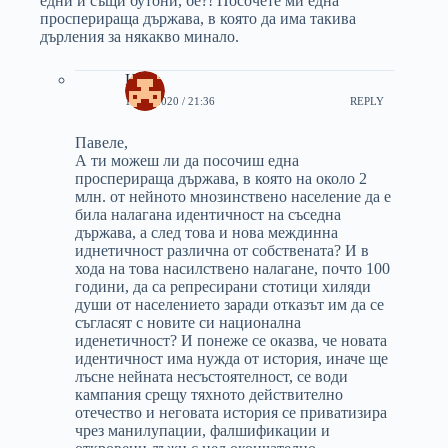
едни и същи бутони, бе?! Посочете ми една
просперираща държава, в която да има такива
дърления за някакво минало.
Иван
18/11/2020 / 21:36
REPLY
Павеле,
А ти можеш ли да посочиш една
просперираща държава, в която на около 2
млн. от нейното мнозинствено население да е
била налагана идентичност на съседна
държава, а след това и нова междинна
иднетичност различна от собствената? И в
хода на това насилствено налагане, почто 100
години, да са репресирани стотици хиляди
души от населението заради отказът им да се
съгласят с новите си национална
иденетичност? И понеже се оказва, че новата
идентичност има нужда от история, иначе ще
лъсне нейната несъстоятелност, се води
кампания срещу тяхното действително
отечество и неговата история се приватизира
чрез манилупации, фалшификации и