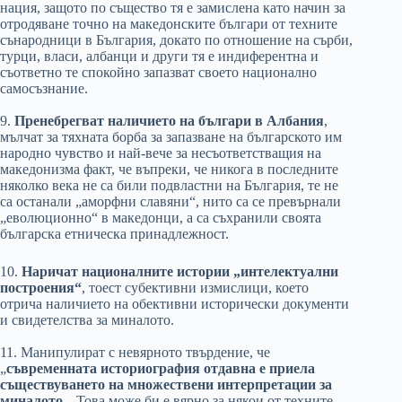
нация, защото по същество тя е замислена като начин за
отродяване точно на македонските българи от техните
сънародници в България, докато по отношение на сърби,
турци, власи, албанци и други тя е индиферентна и
съответно те спокойно запазват своето национално
самосъзнание.
9.
Пренебрегват наличието на българи в Албания
,
мълчат за тяхната борба за запазване на българското им
народно чувство и най-вече за несъответстващия на
македонизма факт, че въпреки, че никога в последните
няколко века не са били подвластни на България, те не
са останали „аморфни славяни“, нито са се превърнали
„еволюционно“ в македонци, а са съхранили своята
българска етническа принадлежност.
10.
Наричат националните истории „интелектуални
построения“
, тоест субективни измислици, което
отрича наличието на обективни исторически документи
и свидетелства за миналото.
11. Манипулират с невярното твърдение, че
„
съвременната историография отдавна е приела
съществуването на множествени интерпретации за
миналото
„. Това може би е вярно за някои от техните