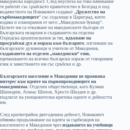
македонска народност. След неуспеха на това начинание
те работят със сръбското правителство в Белград и под
водачеството на Новакович създават „
Дружество на
сърбомакедонците
“ със седалище в Цариград, което
издава и планирания от него „Македонски буквар“.
Целите им са отказване на македонските българи от
Българската екзархия и създаването на отделна
Охридска архиепископия за тях,
вдъхване на
просръбски дух и омраза към българите
, изгонване на
българските духовници и учители от Македония,
създаването на отделен „македонски“ език
,
премахването на всички български изрази от говоримия
език и заместването им със сръбски и др.
Българското население в Македония не проявява
интерес към идеите на първопроходниците на
македонизма
. Отделни общественици, като Кузман
Шапкарев, Атанас Шопов, Христо Шалдев и др.
подлагат на унищожителна критика идеите и дейността
им.
След краткотрайна двегодишна дейност, Новакович
обявява продължаване на идеята за сърбизация на
населението в Македония чрез
издаването на учебници