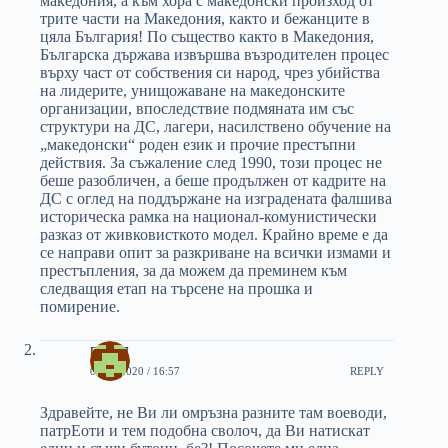
македония, а към хора с македонски произход от
трите части на Македония, както и бежанците в
цяла България! По същество както в Македония,
Българска държава извършва възродителен процес
върху част от собствения си народ, чрез убийства
на лидерите, унищожаване на македонските
организации, впоследствие подмяната им със
структури на ДС, лагери, насилствено обучение на
„македонски“ роден език и прочие престъпни
действия. За съжаление след 1990, този процес не
беше разобличен, а беше продължен от кадрите на
ДС с оглед на поддържане на изградената фалшива
историческа рамка на национал-комунистически
разказ от живковисткото модел. Крайно време е да
се направи опит за разкриване на всички измами и
престъпления, за да можем да преминем към
следващия етап на търсене на прошка и
помирение.
павел
07/11/2020 / 16:57
REPLY
Здравейте, не Ви ли омръзна разните там воеводи,
патрЕоти и тем подобна сволоч, да Ви натискат