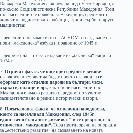
Вардарска Македония е включена под името Народна, а
по-късно Социалистическа Република Македония. Този
път населението е обявено за македонци, сред които
живеят народности като албанци, турци, сърби, и други
малцинства;
– решението на комисията на АСНОМ за създаване на
нови „македонска“ азбука и правопис от 1945 г.;
– декретът на Тито за създаване на „босанска“ нация от
1974 г.
7.
Отричат факта, че още през средните векове
славяните престават да бъдат просто славяни, а
се
оформят като отделни народи на българи, чехи,
хървати, поляци и др
., както и че населението в
Македония е имало развито народностно чувство,
засвидетелствано в редица исторически извори.
8.
Премълчават факта, че от всички народности,
които са населявали Македония, след 1945г.
единствено българите „изчезват“ и се превръщат в
етнически „македонци“.
Това противоречи на опорката
за „естествено развитие“ на създаването на новата