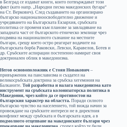
в Белград се издават книги, които потвърждават този
факт (като напр. „Народни песма македонских бугара“
на Ст. Веркович). След създаването на организирано
българско националноосвободително движение и
учредяването на Българската Екзархия, сръбската
политика се променя към планове за завладяване на
западната част от българското етническо землище чрез
подмяна на националното съзнание на местните
българи, срещу което остро реагират водачите на
българската борба Раковски, Левски, Каравелов, Ботев и
др. Сръбските аспирации постепенно намират своя
доктринален облик в македонизма.
Негов основоположник е Стоян Новакович
–
привърженик на панславизма и създател на
великосръбската доктрина за сръбска хегемония на
Балканите.
Той разработва и налага македонизма като
инструмент на сръбската колонизаторска политика в
Македония, чрез който да се противостои на
българския характер на областта.
Поради силното
българско чувство на населението, той вижда начин за
провеждане на сръбските интереси не в директния
конфликт между сръбската и българската идея, а в
подмолното отцепване на македонските българи чрез
прокарване на македонизма
, според който те били