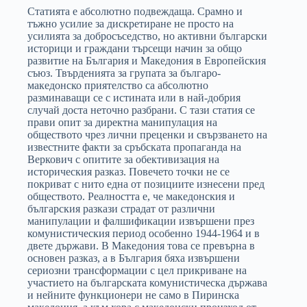
Статията е абсолютно подвеждаща. Срамно и
тъжно усилие за дискретиране не просто на
усилията за добросъседство, но активни български
историци и граждани търсещи начин за общо
развитие на България и Македония в Европейския
съюз. Твърденията за групата за българо-
македонско приятелство са абсолютно
разминаващи се с истината или в най-добрия
случай доста неточно разбрани. С тази статия се
прави опит за директна манипулация на
обществото чрез лични преценки и свързването на
известните факти за сръбската пропаганда на
Веркович с опитите за обективизация на
историческия разказ. Повечето точки не се
покриват с нито една от позициите изнесени пред
обществото. Реалността е, че македонския и
българския разкази страдат от различни
манипулации и фалшификации извършени през
комунистическия период особенно 1944-1964 и в
двете държави. В Македония това се превърна в
основен разказ, а в България бяха извършени
сериозни трансформации с цел прикриване на
участието на българската комунистическа държава
и нейните функционери не само в Пиринска