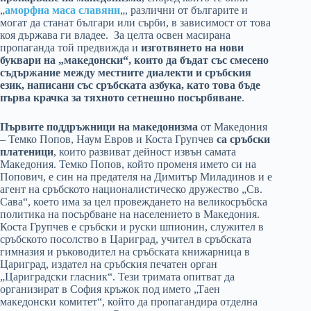
„
аморфна маса славяни
„, различни от българите и
могат да станат българи или сърби, в зависимост от това
коя държава ги владее. За целта освен масирана
пропаганда той предвижда и
изготвянето на нови
буквари на „македонски“, които да бъдат със смесено
съдържание между местните диалекти и сръбския
език, написани със сръбската азбука, като това бъде
първа крачка за тяхното сетнешно посърбяване
.
Първите поддръжници на македонизма
от Македония
– Темко Попов, Наум Евров и Коста Групчев
са сръбски
платеници
, които развиват дейност извън самата
Македония. Темко Попов, който променя името си на
Попович, е син на предателя на Димитър Миладинов и е
агент на сръбското националистическо дружество „Св.
Сава“, което има за цел провеждането на великосръбска
политика на посърбване на населението в Македония.
Коста Групчев е сръбски и руски шпионин, служител в
сръбското посолство в Цариград, учител в сръбската
гимназия и ръководител на сръбската книжарница в
Цариград, издател на сръбския печатен орган
„Цариградски гласник“. Тези тримата опитват да
организират в София кръжок под името „Таен
македонски комитет“, който да пропагандира отделна