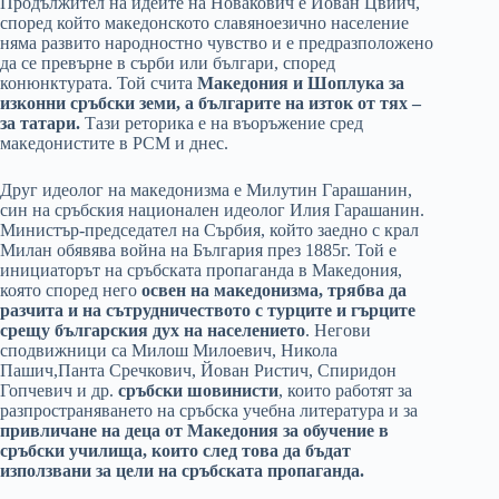
Продължител на идеите на Новакович е Йован Цвиич,
според който македонското славяноезично население
няма развито народностно чувство и е предразположено
да се превърне в сърби или българи, според
конюнктурата. Той счита
Македония и Шоплука за
изконни сръбски земи, а българите на изток от тях –
за татари.
Тази реторика е на въоръжение сред
македонистите в РСМ и днес.
Друг идеолог на македонизма е Милутин Гарашанин,
син на сръбския национален идеолог Илия Гарашанин.
Министър-председател на Сърбия, който заедно с крал
Милан обявява война на България през 1885г. Той е
инициаторът на сръбската пропаганда в Македония,
която според него
освен на македонизма, трябва да
разчита и на сътрудничеството с турците и гърците
срещу българския дух на населението
. Негови
сподвижници са Милош Милоевич, Никола
Пашич,Панта Сречкович, Йован Ристич, Спиридон
Гопчевич и др.
сръбски шовинисти
, които работят за
разпространяването на сръбска учебна литература и за
привличане на деца от Македония за обучение в
сръбски училища, които след това да бъдат
използвани за цели на сръбската пропаганда.