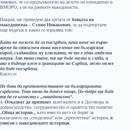
заявяват, че са продължители на делото на илинденци и
ВМОРО, а не на ранните македонисти.
Накрая, ще приведем два цитата от
бащата на
македонизма – Стоян Новакович
, за да подчертаем
още веднъж в какво се изразява той:
Като не можем да ги посърбим, нека поне на първо
време да откъснем това население от българския
народ, създавайки му илюзията, че то е една отделна
нация. Ако това стане, тя ще бъде малка и слаба, и
ако в бъдеще влезе в границите на Сърбия, лесно може
да бъде посърбена.
Както и:
Не бива да противопоставяме на българщината
сърбизма. Това няма да донесе нищо. По-добре ще бъде
тя да се измести с „македонизма“.
4.
Отказват да признаят
залегналото и в Договора за
добросъседство, сътрудничество и приятелство понятие
„
Обща история
„, като вместо него се борят за
налагането на „споделена“ или „преплетена“ история,
в
унисон с македонските историци
.