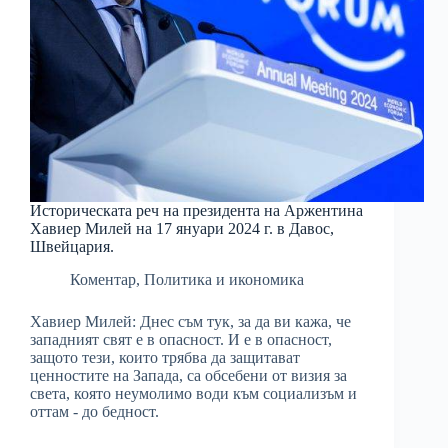
Историческата реч на президента на Аржентина
Хавиер Милей на 17 януари 2024 г. в Давос,
Швейцария.
Коментар
,
Политика и икономика
Хавиер Милей: Днес съм тук, за да ви кажа, че
западният свят е в опасност. И е в опасност,
защото тези, които трябва да защитават
ценностите на Запада, са обсебени от визия за
света, която неумолимо води към социализъм и
оттам - до бедност.