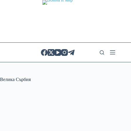
Skip
to
content
Велика Сърбия