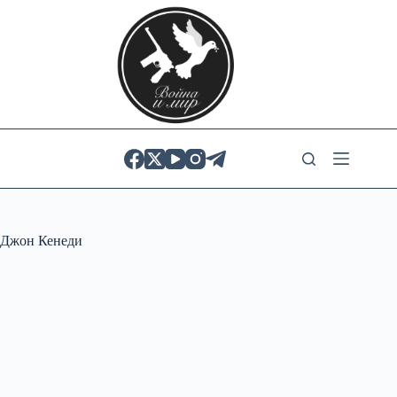
Skip
to
content
Джон Кенеди