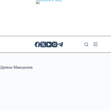
Skip
to
content
Древна Македония