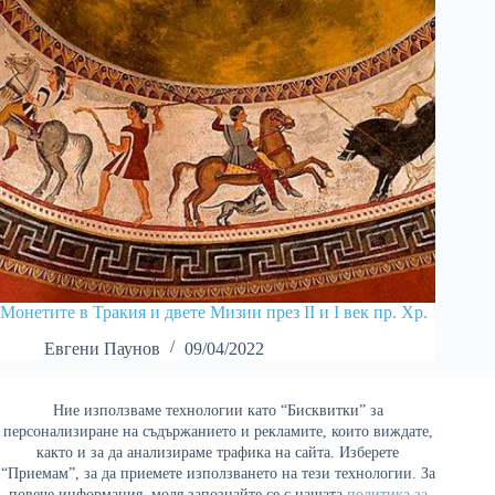
Монетите в Тракия и двете Мизии през II и I век пр. Хр.
Евгени Паунов
09/04/2022
Ние използваме технологии като “Бисквитки” за
Най-четени
персонализиране на съдържанието и рекламите, които виждате,
както и за да анализираме трафика на сайта. Изберете
“Приемам”, за да приемете използването на тези технологии. За
повече информация, моля запознайте се с нашата
политика за