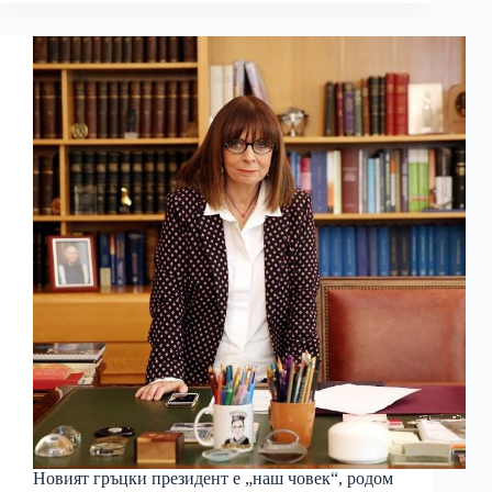
Новият гръцки президент е „наш човек“, родом