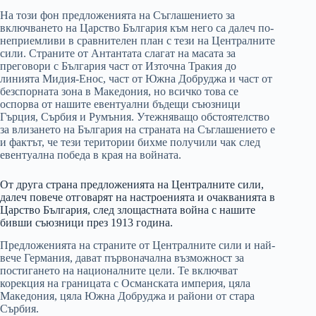
На този фон предложенията на Съглашението за
включването на Царство България към него са далеч по-
неприемливи в сравнителен план с тези на Централните
сили. Страните от Антантата слагат на масата за
преговори с България част от Източна Тракия до
линията Мидия-Енос, част от Южна Добруджа и част от
безспорната зона в Македония, но всичко това се
оспорва от нашите евентуални бъдещи съюзници
Гърция, Сърбия и Румъния. Утежняващо обстоятелство
за влизането на България на страната на Съглашението е
и фактът, че тези територии бихме получили чак след
евентуална победа в края на войната.
От друга страна предложенията на Централните сили,
далеч повече отговарят на настроенията и очакванията в
Царство България, след злощастната война с нашите
бивши съюзници през 1913 година.
Предложенията на страните от Централните сили и най-
вече Германия, дават първоначална възможност за
постигането на националните цели. Те включват
корекция на границата с Османската империя, цяла
Македония, цяла Южна Добруджа и райони от стара
Сърбия.