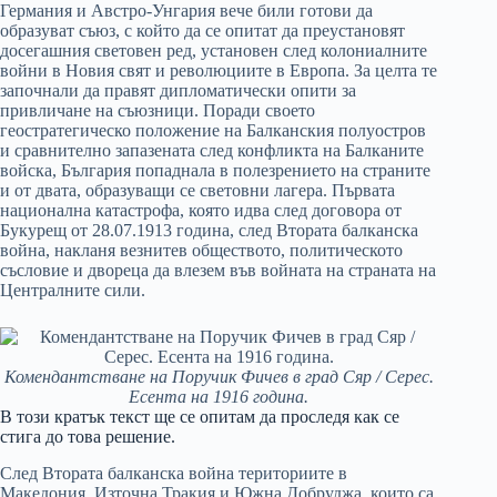
Германия и Австро-Унгария вече били готови да
образуват съюз, с който да се опитат да преустановят
досегашния световен ред, установен след колониалните
войни в Новия свят и революциите в Европа. За целта те
започнали да правят дипломатически опити за
привличане на съюзници. Поради своето
геостратегическо положение на Балканския полуостров
и сравнително запазената след конфликта на Балканите
войска, България попаднала в полезрението на страните
и от двата, образуващи се световни лагера. Първата
национална катастрофа, която идва след договора от
Букурещ от 28.07.1913 година, след Втората балканска
война, накланя везнитев обществото, политическото
съсловие и двореца да влезем във войната на страната на
Централните сили.
Комендантстване на Поручик Фичев в град Сяр / Серес.
Есента на 1916 година.
В този кратък текст ще се опитам да проследя как се
стига до това решение.
След Втората балканска война териториите в
Македония, Източна Тракия и Южна Добруджа, които са