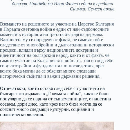
дивизия. Прадядо ми Иван Фичев седнал в средата.
Снимки: Семеен архив
Вземането на решението за участие на Царство България
в Първата световна война е един от най-съдбоносните
моменти в историята на третата българска държава.
Важността му се определя от факта, че самият той е
следствие от многобройни и дългогодишни исторически
процеси, влияли върху националната доктрина и
идентичност на българския народ, както и от факта, че
самото участие на България във войната, носи след себе
си дълготрайни и фундаментални последствия, чрез
които биха могли да се обяснят много следващи
исторически събития и важни държавни решения.
Отпечатъкът, който оставя след себе си участието на
българската държава в „Голямата война”, както е било
популярно да се нарича от съвременниците, е наистина
осезаем, дори днес, като чрез него биха могли да се
обяснят много следващи културни, социални и
политически явления.