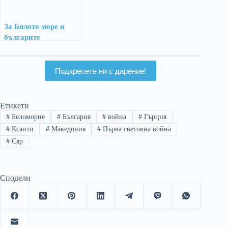
За Бялото море и
българите
Подкрепете ни с дарение!
Етикети
#
Беломорие
#
България
#
война
#
Гърция
#
Ксанти
#
Македония
#
Първа световна война
#
Сяр
Сподели