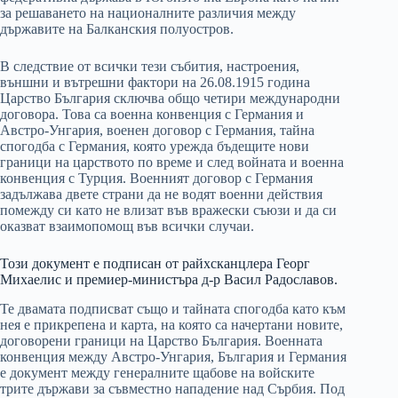
за решаването на националните различия между
държавите на Балканския полуостров.
В следствие от всички тези събития, настроения,
външни и вътрешни фактори на 26.08.1915 година
Царство България сключва общо четири международни
договора. Това са военна конвенция с Германия и
Австро-Унгария, военен договор с Германия, тайна
спогодба с Германия, която урежда бъдещите нови
граници на царството по време и след войната и военна
конвенция с Турция. Военният договор с Германия
задължава двете страни да не водят военни действия
помежду си като не влизат във вражески съюзи и да си
оказват взаимопомощ във всички случаи.
Този документ е подписан от райхсканцлера Георг
Михаелис и премиер-министъра д-р Васил Радославов.
Те двамата подписват също и тайната спогодба като към
нея е прикрепена и карта, на която са начертани новите,
договорени граници на Царство България. Военната
конвенция между Австро-Унгария, България и Германия
е документ между генералните щабове на войските
трите държави за съвместно нападение над Сърбия. Под