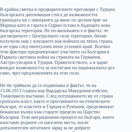
В крайна сметка в предварителните преговори с Турция,
българската дипломация стига до възможността
границата ни с империята да мине по десния бряг на
Марица като и гарата в Одрин остава в бъдещата нова
българска територия. Не по-маловажен е и фактът, че
договорените с Централните сили територии, бихме
получили още с влизането във войната на тяхна страна,
а не едва след евентуален неин успешен край. Всички
тези фактори предначертават участието на България в
Първата световна война на страната на Германия,
Австро-унгария и Турция. Правителството, а и царят
виждат възможността за постигане на националната цел
само, чрез предложенията на тези сили.
Не би трябвало да се подминава и фактът, че на
15.06.1913 година във Вардарска Македония избухва
Тиквешкото въстание. След потушаването му от страна
сръбската власт, както и прогонването на етническите
българи, от властите в Гърция и Румъния, предизвикват
бежански вълни към старите предели на Царство
България. Тези миграционни процеси на българи, които
изоставят родните си населени места, носят
допълнителен негативен заряд за не добрите