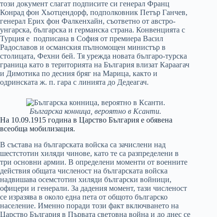
този документ слагат подписите си генерал Франц
Конрад фон Хьотцендорф, подполковник Петър Ганчев,
генерал Ерих фон Фалкенхайн, съответно от австро-
унгарска, българска и германска страна. Конвенцията с
Турция е подписана в София от премиера Васил
Радославов и османския пълномощен министър в
столицата, Фехни бей. Тя урежда новата българо-турска
граница като в територията на България влизат Караагач
и Димотика по десния бряг на Марица, както и
одринската ж. п. гара с линията до Дедеагач.
Българска конница, вероятно в Ксанти.
На 10.09.1915 година в Царство България е обявена
всеобща мобилизация.
В състава на българската войска са зачислени над
шестстотин хиляди чинове, като те са разпределени в
три основни армии. В определени моменти от военните
действия общата численост на българската войска
надвишава осемстотин хиляди български войници,
офицери и генерали. За дадения момент, тази численост
се изразява в около една пета от общото българско
население. Именно поради този факт включването на
Царство България в Първата световна война и до днес се