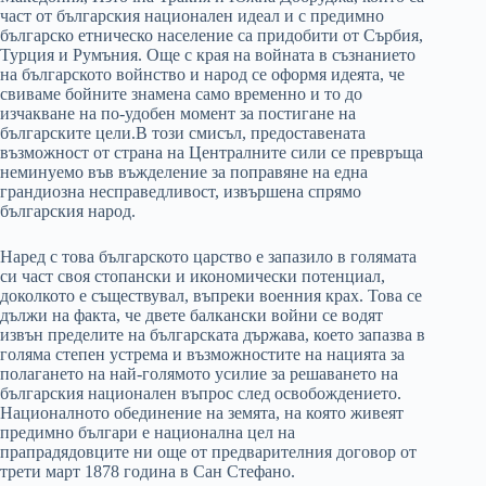
част от българския национален идеал и с предимно
българско етническо население са придобити от Сърбия,
Турция и Румъния. Още с края на войната в съзнанието
на българското войнство и народ се оформя идеята, че
свиваме бойните знамена само временно и то до
изчакване на по-удобен момент за постигане на
българските цели.В този смисъл, предоставената
възможност от страна на Централните сили се превръща
неминуемо във въжделение за поправяне на една
грандиозна несправедливост, извършена спрямо
българския народ.
Наред с това българското царство е запазило в голямата
си част своя стопански и икономически потенциал,
доколкото е съществувал, въпреки военния крах. Това се
дължи на факта, че двете балкански войни се водят
извън пределите на българската държава, което запазва в
голяма степен устрема и възможностите на нацията за
полагането на най-голямото усилие за решаването на
българския национален въпрос след освобождението.
Националното обединение на земята, на която живеят
предимно българи е национална цел на
прапрадядовците ни още от предварителния договор от
трети март 1878 година в Сан Стефано.