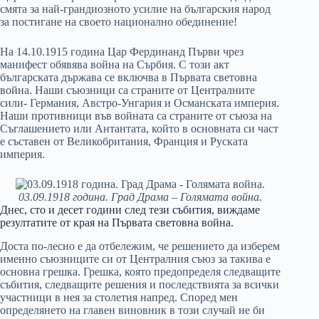
смята за най-грандиозното усилие на българския народ
за постигане на своето национално обединение!
На 14.10.1915 година Цар Фердинанд Първи чрез
манифест обявява война на Сърбия. С този акт
българската държава се включва в Първата световна
война. Наши съюзници са страните от Централните
сили- Германия, Австро-Унгария и Османската империя.
Наши противници във войната са страните от съюза на
Съглашението или Антантата, който в основната си част
е съставен от Великобритания, Франция и Руската
империя.
03.09.1918 година. Град Драма – Голямата война.
Днес, сто и десет години след тези събития, виждаме
резултатите от края на Първата световна война.
Доста по-лесно е да отбележим, че решението да изберем
именно съюзниците си от Централния съюз за такива е
основна грешка. Грешка, която предопределя следващите
събития, следващите решения и последствията за всички
участници в нея за столетия напред. Според мен
определянето на главен виновник в този случай не би