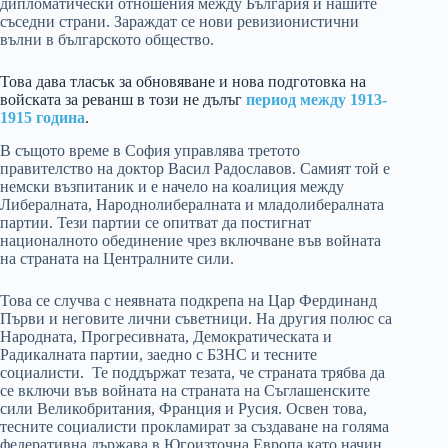
дипломатически отношения между България и нашите
съседни страни. Зараждат се нови ревизионистични
вълни в българското общество.
Това дава тласък за обновяване и нова подготовка на
войската за реванш в този не дълъг
период между 1913-
1915 година
.
В същото време в София управлява третото
правителство на доктор Васил Радославов. Самият той е
немски възпитаник и е начело на коалиция между
Либералната, Народнолибералната и младолибералната
партии. Тези партии се опитват да постигнат
националното обединение чрез включване във войната
на страната на Централните сили.
Това се случва с неявната подкрепа на Цар Фердинанд
Първи и неговите лични съветници. На другия полюс са
Народната, Прогресивната, Демократическата и
Радикалната партии, заедно с БЗНС и тесните
социалисти. Те поддържат тезата, че страната трябва да
се включи във войната на страната на Съглашенските
сили Великобритания, Франция и Русия. Освен това,
тесните социалисти прокламират за създаване на голяма
федеративна държава в Югоизточна Европа като начин