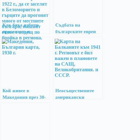
Как бяха избити,
Съдбата на
прогонени и
българските евреи
претопени българите
през Втората
от Беломорието?
световна е спасение
и нищо друго
Кой живее в
Неосъществените
Македония през 30-
американски
те години –
планове за България
неутрален поглед
след края на Втората
отвън
световна война