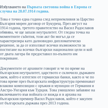
Избухването на
Първата световна война в Европа се
случва на 28.07.1914 година.
Това е точно една година след неприемливия за Царство
България мирен договор от Букурещ. През август на
1914 година, третото правителство на Васил Радославов
обявява, че ще запази неутралитет. От гледна точка на
моментните събития, този акт би могъл да се
характеризира като далновидно дипломатическо
решение, за да се използват всички възможности за
постигане на всички български национални цели и кой
от двата лагера би предоставил по-пълното им
покриване.
Документите от архивите говорят и че по време на
българския неутралитет, царството е сключило държавен
заем, който е изтеглен от германски банки, както и че по
това време през българската инфраструктура преминават
влакови композиции с оръжия и муниции от Германия и
Австро-Унгария към Турция. Това умишлено забавяне на
включването във войната се вижда и в архива на
българския премиер Васил Радославов, който е закупен
от българската държава през 2013 година.