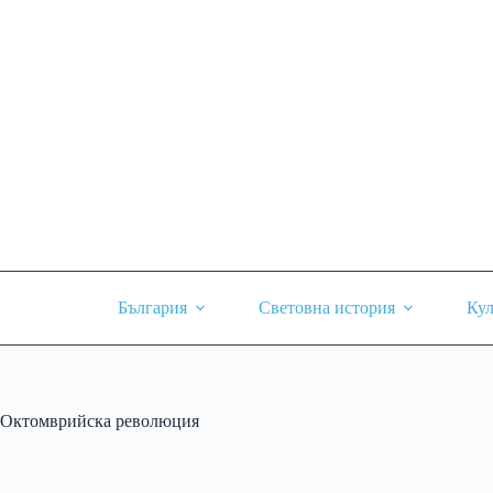
Skip
to
content
България
Световна история
Кул
Октомврийска революция