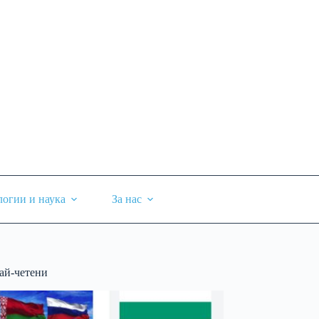
логии и наука
За нас
ай-четени