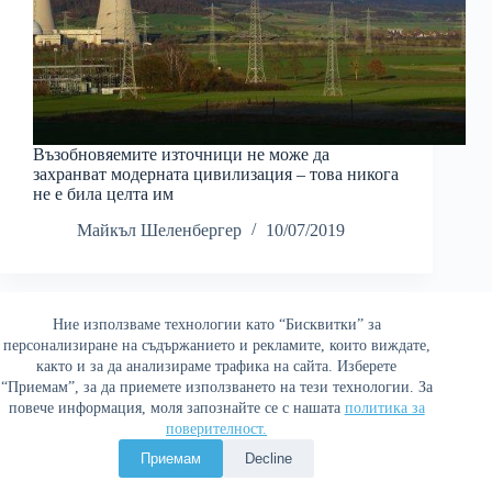
Възобновяемите източници не може да
захранват модерната цивилизация – това никога
не е била целта им
Майкъл Шеленбергер
10/07/2019
Ние използваме технологии като “Бисквитки” за
Най-четени
персонализиране на съдържанието и рекламите, които виждате,
както и за да анализираме трафика на сайта. Изберете
“Приемам”, за да приемете използването на тези технологии. За
повече информация, моля запознайте се с нашата
политика за
поверителност.
Политика за поверителност
Приемам
Decline
Copyright © 2026 Война и мир. Сайтът е оптимизиран от
Сергей Петров - Араджиони
и агенция
Атаман