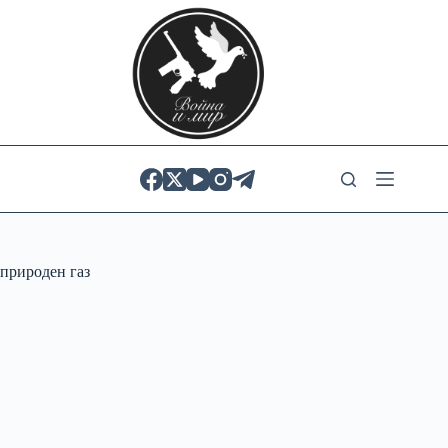
Skip
to
content
природен газ