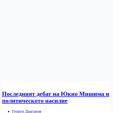
Последният дебат на Юкио Мишима и
политическото насилие
Георги Драганов