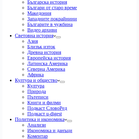
Българска история
Българи от старо време
Македония
Западните покрайнини
Българите в чужбина
Видео архиви
Световна история
Азия
Близък изток
Древна история
Европейска история
Латинска Америка
Северна Америка
Африка
Култура и общество
Култура
Природа
Пътеписи
Книги и филми
Подкаст СловоРед
Подкаст u-digest
Политика и икономика
Анализи
Икономика и данъци
Коментар