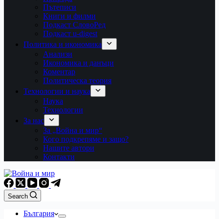
Пътеписи
Книги и филми
Подкаст СловоРед
Подкаст u-digest
Политика и икономика
Анализи
Икономика и данъци
Коментар
Политическа теория
Технологии и наука
Наука
Технологии
За нас
За „Война и мир“
Кого подкрепяме и защо?
Нашите автори
Контакти
Search
България