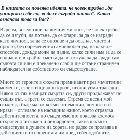
В книгата се появява идеята, че човек трябва „да
унищожи себе си, за да се съгради наново“. Какво
означава това за Вас?
Вярвам, вследствие на личния ми опит, че човек трябва
да се изгуби, да потъне, да се опари, за да се изгради
като личност, за да се опознае и да осъзнае, чисто и
просто, без обременения самовлюбен ум, на какво е
способен, докъде може да падне, колко сили има за да се
изправи и в крайна сметка дали заслужава да гради сам
съдбата си или е прекалено слаб и ще остане страничен
наблюдател на собственото си съществуване.
Много от героите в сюжета преминават през мъчителни
моменти, екзистенциални кризи, неописуеми трагедии.
Някои от тях намират смъртта си, други продължават по
същия път, а трети се съвземат. Стремя се всеки мой
сюжет да бъде малък космос от емоции, личности и
нрави – огледало на насъщния живот, което отразява
действителността, но същевременно показва космоса
откровено интимен и безпардонен, такъв какъвто
съществува в душите на хората, но рядко се проявява в
действията и отношенията им пред себеподобните.