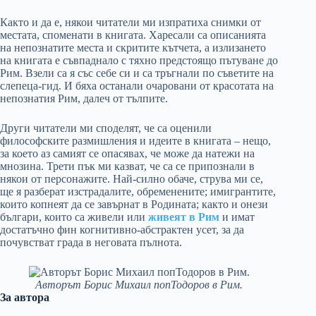
Както и да е, някои читатели ми изпратиха снимки от
местата, споменати в книгата. Харесали са описанията
на непознатите места и скритите кътчета, а излизането
на книгата е съвпаднало с тяхно предстоящо пътуване до
Рим. Взели са я със себе си и са тръгнали по съветите на
слепеца-гид. И бяха останали очаровани от красотата на
непознатия Рим, далеч от тълпите.
Други читатели ми споделят, че са оценили
философските размишления и идеите в книгата – нещо,
за което аз самият се опасявах, че може да натежи на
мнозина. Трети пък ми казват, че са се припознали в
някои от персонажите. Най-силно обаче, струва ми се,
ще я разберат изстрадалите, обременените; имигрантите,
които копнеят да се завърнат в Родината; както и онези
българи, които са живели или
живеят в Рим
и имат
достатъчно фин когнитивно-абстрактен усет, за да
почувстват града в неговата пълнота.
Авторът Борис Михаил попТодоров в Рим.
За автора