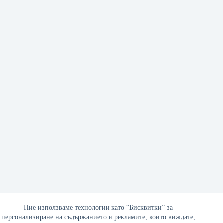
Италиански учени откриха „люлката“ на шизофренията
Ние използваме технологии като “Бисквитки” за
персонализиране на съдържанието и рекламите, които виждате,
17/04/2018