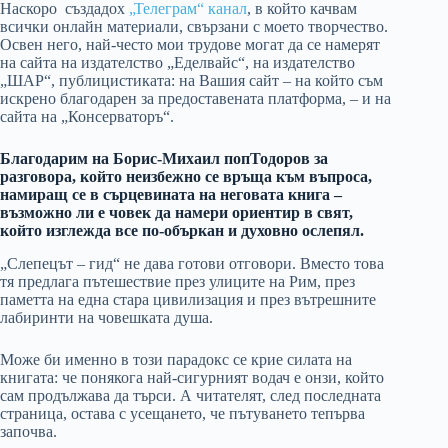
Наскоро създадох
„Телеграм“ канал
, в който качвам
всички онлайн материали, свързани с моето творчество.
Освен него, най-често мои трудове могат да се намерят
на сайта на издателство „Еделвайс“, на издателство
„ШАР“, публицистиката: на Вашия сайт – на който съм
искрено благодарен за предоставената платформа, – и на
сайта на „Консерваторъ“.
Благодарим на Борис-Михаил попТодоров за
разговора, който неизбежно се връща към въпроса,
намиращ се в сърцевината на неговата книга –
възможно ли е човек да намери ориентир в свят,
който изглежда все по-объркан и духовно ослепял.
„Слепецът – гид“ не дава готови отговори. Вместо това
тя предлага пътешествие през улиците на Рим, през
паметта на една стара цивилизация и през вътрешните
лабиринти на човешката душа.
Може би именно в този парадокс се крие силата на
книгата: че понякога най-сигурният водач е онзи, който
сам продължава да търси. А читателят, след последната
страница, остава с усещането, че пътуването тепърва
започва.