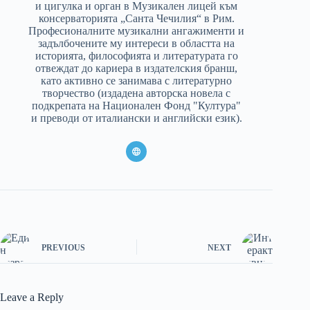
и цигулка и орган в Музикален лицей към
консерваторията „Санта Чечилия“ в Рим.
Професионалните музикални ангажименти и
задълбочените му интереси в областта на
историята, философията и литературата го
отвеждат до кариера в издателския бранш,
като активно се занимава с литературно
творчество (издадена авторска новела с
подкрепата на Национален Фонд "Култура"
и преводи от италиански и английски език).
PREVIOUS
NEXT
Leave a Reply