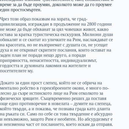
време за да бъде проумян, доколкото може да го проумее
един простосмъртен.
Чрез този образ показвам на хората, че град-
цивилизация, изграждан в продължение на 2800 години
не може да бъде обхванат за цял човешки живот, какво
остава за кратка туристическа екскурзия. Милиони души
обикалят и се скитат из уличките на Рим, наслаждават се
на красотата, но не възприемат с душата си, не усещат
духа и не откриват скритите послания, които остават на
заден план не поради нещо друго, а поради
припряността, ненаситността, индивидуализмът,
гордостта и духовната лакомия на жителите и
посетителите му.
Докато за един прост слепец, който не се обрича на
ментално робство в гореизброените окови, е много по-
лесно да съзре истинското лице на Рим отколкото за
физически зрящите. Същевременно реших да поставя
още едно противоречие в новелата – думите на слепеца,
който твърди, а и показва, че познава града като дланта
на ръката си. Само по себе си това твърдение е абсурдно
и невъзможно, защото Рим е необятен. Но абсурдизмът е
и неизменна част от посланието, което искам да отправя.