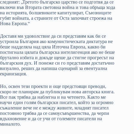
следният: „Третото българско царство се подготвя да се
включи във Втората световна война и това обръща хода
на историята, болшевиките капитулират, Съюзниците
губят войната, а страните от Оста започват строежа на
Нова Европа.“
Доставя ми удоволствие да си представям как би се
устроила България ако комунистическата диктатура не
беше надделяла над цяла Източна Европа, какво би
постигнала цялата българска интелигенция ако не беше
брутално избита и докъде щеше да стигне прогресът на
българския дух. И понеже си го представям достатъчно
визуално, реших да напиша сценарий за евентуална
екранизация.
Но, освен тези проекти и още предстоящи преводи,
скоро не планирам да публикувам нова авторска книга.
Все пак трябва да наблегна и на четенето. Както ме
научи един голям български писател, който за огромно
съжаление вече не е между живите, младият писател
постоянно трябва да се самоусъвършенства, да черпи
вдъхновение и да се учи от големите писатели на
миналото.