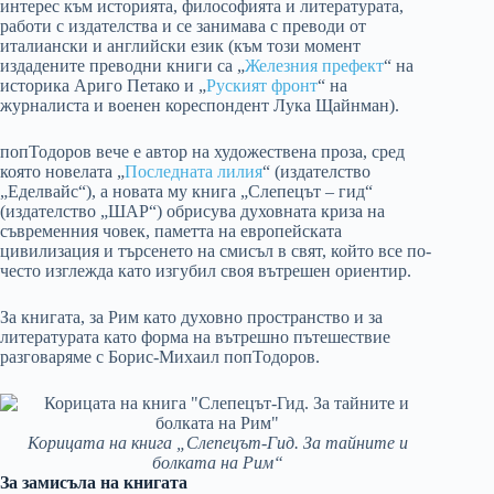
интерес към историята, философията и литературата,
работи с издателства и се занимава с преводи от
италиански и английски език (към този момент
издадените преводни книги са „
Железния префект
“ на
историка Ариго Петако и „
Руският фронт
“ на
журналиста и военен кореспондент Лука Щайнман).
попТодоров вече е автор на художествена проза, сред
която новелата „
Последната лилия
“ (издателство
„Еделвайс“), а новата му книга „Слепецът – гид“
(издателство „ШАР“) обрисува духовната криза на
съвременния човек, паметта на европейската
цивилизация и търсенето на смисъл в свят, който все по-
често изглежда като изгубил своя вътрешен ориентир.
За книгата, за Рим като духовно пространство и за
литературата като форма на вътрешно пътешествие
разговаряме с Борис-Михаил попТодоров.
Корицата на книга „Слепецът-Гид. За тайните и
болката на Рим“
За замисъла на книгата