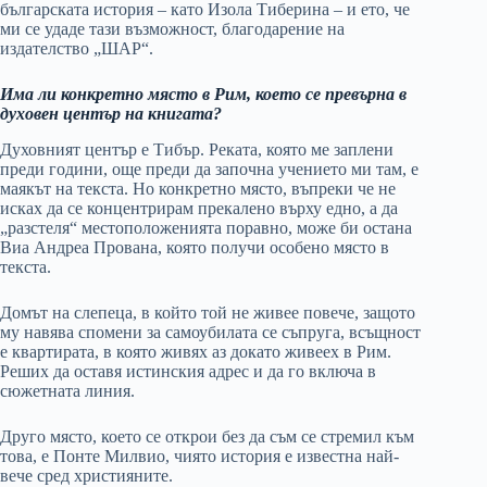
българската история – като Изола Тиберина – и ето, че
ми се удаде тази възможност, благодарение на
издателство „ШАР“.
Има ли конкретно място в Рим, което се превърна в
духовен център на книгата?
Духовният център е Тибър. Реката, която ме заплени
преди години, още преди да започна учението ми там, е
маякът на текста. Но конкретно място, въпреки че не
исках да се концентрирам прекалено върху едно, а да
„разстеля“ местоположенията поравно, може би остана
Виа Андреа Прована, която получи особено място в
текста.
Домът на слепеца, в който той не живее повече, защото
му навява спомени за самоубилата се съпруга, всъщност
е квартирата, в която живях аз докато живеех в Рим.
Реших да оставя истинския адрес и да го включа в
сюжетната линия.
Друго място, което се открои без да съм се стремил към
това, е Понте Милвио, чиято история е известна най-
вече сред християните.