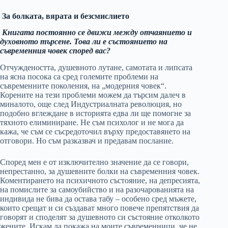
За болката, вярата и безсмислието
Книгата постоянно се движи между отчаянието и
духовното търсене. Това ли е състоянието на
съвременния човек според вас?
Отчуждеността, душевното лутане, самотата и липсата
на ясна посока са сред големите проблеми на
съвременните поколения, на „модерния човек“.
Корените на тези проблеми можем да търсим далеч в
миналото, още след Индустриалната революция, но
подобно вглеждане в историята едва ли ще помогне за
тяхното елиминиране. Не съм психолог и не мога да
кажа, че съм се съсредоточил върху предоставянето на
отговори. Но съм разказвач и предавам послание.
Според мен е от изключително значение да се говори,
непрестанно, за душевните болки на съвременния човек.
Коментирането на психичното състояние, на депресията,
на помислите за самоубийство и на разочарованията на
индивида не бива да остава табу – особено сред мъжете,
които срещат и си създават много повече препятствия да
говорят и споделят за душевното си състояние отколкото
жените. Искам да покажа на моите съвременници, че не