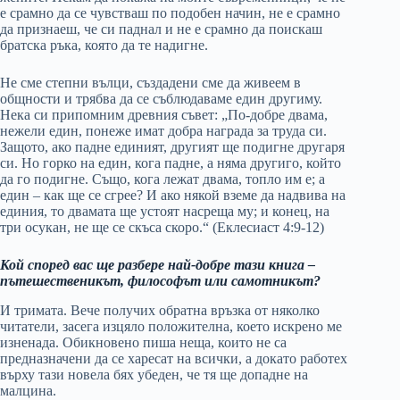
е срамно да се чувстваш по подобен начин, не е срамно
да признаеш, че си паднал и не е срамно да поискаш
братска ръка, която да те надигне.
Не сме степни вълци, създадени сме да живеем в
общности и трябва да се съблюдаваме един другиму.
Нека си припомним древния съвет: „По-добре двама,
нежели един, понеже имат добра награда за труда си.
Защото, ако падне единият, другият ще подигне другаря
си. Но горко на един, кога падне, а няма другиго, който
да го подигне. Също, кога лежат двама, топло им е; а
един – как ще се сгрее? И ако някой вземе да надвива на
единия, то двамата ще устоят насреща му; и конец, на
три осукан, не ще се скъса скоро.“ (Еклесиаст 4:9-12)
Кой според вас ще разбере най-добре тази книга –
пътешественикът, философът или самотникът?
И тримата. Вече получих обратна връзка от няколко
читатели, засега изцяло положителна, което искрено ме
изненада. Обикновено пиша неща, които не са
предназначени да се харесат на всички, а докато работех
върху тази новела бях убеден, че тя ще допадне на
малцина.