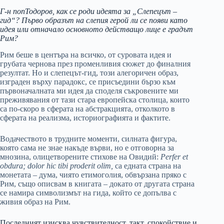
Г-н попТодоров, как се роди идеята за „Слепецът –
гид“? Първо образът на слепия герой ли се появи като
идея или отначало основното действащо лице е градът
Рим?
Рим беше в центъра на всичко, от суровата идея и
грубата чернова през променливия сюжет до финалния
резултат. Но и слепецът-гид, този алегоричен образ,
изграден върху парадокс, се присъедини бързо към
първоначалната ми идея да споделя съкровените ми
преживявания от тази стара европейска столица, които
са по-скоро в сферата на абстракцията, отколкото в
сферата на реализма, историографията и фактите.
Водачеството в трудните моменти, силната фигура,
която сама не знае накъде върви, но е отговорна за
мнозина, олицетворените стихове на Овидий:
Perfer et
obdura; dolor hic tibi proderit olim,
са едната страна на
монетата – дума, чиято етимоголия, обвързана пряко с
Рим, също описвам в книгата – докато от другата страна
се намира символизмът на гида, който се допълва с
живия образ на Рим.
Последният изисква чувствителност, такт, спокойствие и