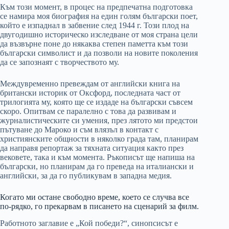
Към този момент, в процес на предпечатна подготовка
се намира моя биография на един голям български поет,
който е изпаднал в забвение след 1944 г. Този плод на
двугодишно историческо изследване от моя страна цели
да възвърне поне до някаква степен паметта към този
български символист и да позволи на новите поколения
да се запознаят с творчеството му.
Междувременно превеждам от английски книга на
британски историк от Оксфорд, последната част от
трилогията му, която ще се издаде на български съвсем
скоро. Опитвам се паралелно с това да развивам и
журналистическите си умения, през лятото ми предстои
пътуване до Мароко и съм влязъл в контакт с
християнските общности в няколко града там, планирам
да направя репортаж за тяхната ситуация както през
вековете, така и към момента. Ръкописът ще напиша на
български, но планирам да го преведа на италиански и
английски, за да го публикувам в западна медия.
Когато ми остане свободно време, което се случва все
по-рядко, го прекарвам в писането на сценарий за филм.
Работното заглавие е „Кой победи?“, синопсисът е