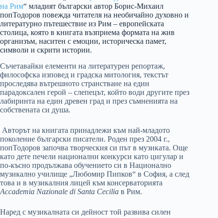
на Рим
“ младият български автор Борис-Михаил
попТодоров повежда читателя на необичайно духовно и
литературно пътешествие из Рим – европейската
столица, която в книгата възприема формата на жив
организъм, наситен с емоции, историческа памет,
символи и скрити истории.
Съчетавайки елементи на литературен репортаж,
философска изповед и градска митология, текстът
проследява вътрешното странстване на един
парадоксален герой – слепецът, който води другите през
лабиринта на един древен град и през съмненията на
собствената си душа.
Авторът на книгата принадлежи към най-младото
поколение български писатели. Роден през 2004 г.,
попТодоров започва творческия си път в музиката. Още
като дете печели национални конкурси като цигулар и
по-късно продължава обучението си в Национално
музикално училище „Любомир Пипков“ в София, а след
това и в музикалния лицей към консерваторията
Accademia Nazionale di Santa Cecilia
в Рим.
Наред с музикалната си дейност той развива силен