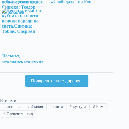
и българският му
„Свободата“ на Рон
отглас
Пол – Образование
Чесънът,
италианската кухня
и стигмата
Подкрепете ни с дарение!
Етикети
#
история
#
Италия
#
книга
#
култура
#
Рим
#
Слепецът - гид