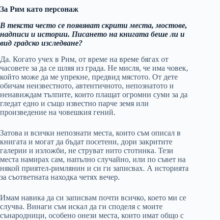
За Рим като персонаж
В текста често се появяват скрити места, мостове,
надписи и истории. Писането на книгата беше ли и
вид градско изследване?
Да. Когато учех в Рим, от време на време бягах от
часовете за да се шляя из града. Не мисля, че има човек,
който може да ме упрекне, предвид мястото. От дете
обичам неизвестното, автентичното, непознатото и
ненавиждам тълпите, които плащат огромни суми за да
гледат едно и също известно парче земя или
произведение на човешкия гений.
Затова и всички непознати места, които съм описал в
книгата и могат да бъдат посетени, дори закритите
галерии и изложби, не струват нито стотинка. Тези
места намирах сам, напълно случайно, или по съвет на
някой приятел-римлянин и си ги записвах. А историята
за съответната находка четях вечер.
Имам навика да си записвам почти всичко, което ми се
случва. Винаги съм искал да ги споделя с моите
сънародници, особено онези места, които имат общо с