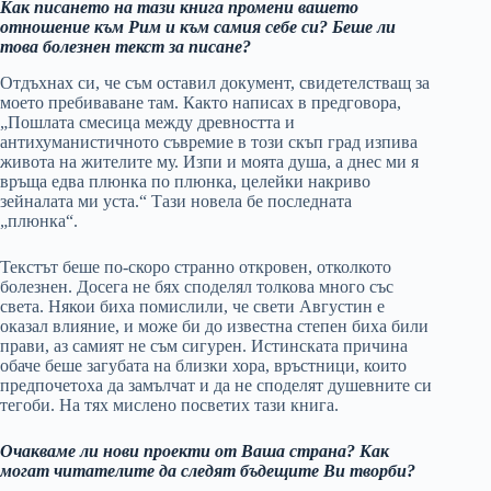
Как писането на тази книга промени вашето
отношение към Рим и към самия себе си? Беше ли
това болезнен текст за писане?
Отдъхнах си, че съм оставил документ, свидетелстващ за
моето пребиваване там. Както написах в предговора,
„Пошлата смесица между древността и
антихуманистичното съвремие в този скъп град изпива
живота на жителите му. Изпи и моята душа, а днес ми я
връща едва плюнка по плюнка, целейки накриво
зейналата ми уста.“ Тази новела бе последната
„плюнка“.
Текстът беше по-скоро странно откровен, отколкото
болезнен. Досега не бях споделял толкова много със
света. Някои биха помислили, че свети Августин е
оказал влияние, и може би до известна степен биха били
прави, аз самият не съм сигурен. Истинската причина
обаче беше загубата на близки хора, връстници, които
предпочетоха да замълчат и да не споделят душевните си
тегоби. На тях мислено посветих тази книга.
Очакваме ли нови проекти от Ваша страна? Как
могат читателите да следят бъдещите Ви творби?