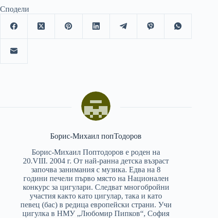
Сподели
Борис-Михаил попТодоров
Борис-Михаил Поптодоров е роден на
20.VIII. 2004 г. От най-ранна детска възраст
започва занимания с музика. Едва на 8
години печели първо място на Национален
конкурс за цигулари. Следват многобройни
участия както като цигулар, така и като
певец (бас) в редица европейски страни. Учи
цигулка в НМУ „Любомир Пипков“, София