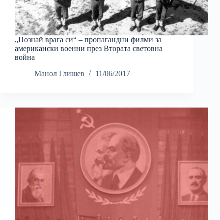
„Познай врага си“ – пропагандни филми за
американски военни през Втората световна
война
Манол Глишев
11/06/2017