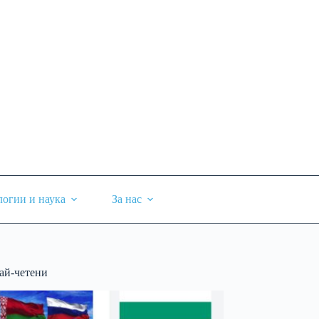
логии и наука
За нас
ай-четени