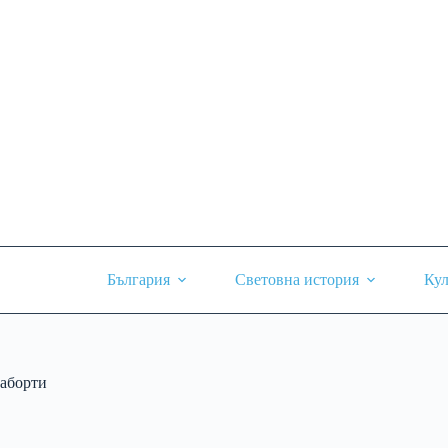
Skip
to
content
България
Световна история
Кул
аборти