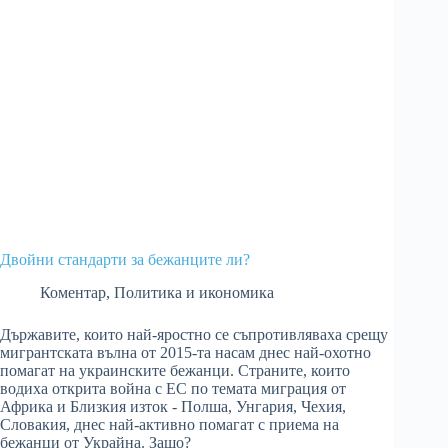
Двойни стандарти за бежанците ли?
Коментар
,
Политика и икономика
Държавите, които най-яростно се съпротивляваха срещу
мигрантската вълна от 2015-та насам днес най-охотно
помагат на украинските бежанци. Страните, които
водиха открита война с ЕС по темата миграция от
Африка и Близкия изток - Полша, Унгария, Чехия,
Словакия, днес най-активно помагат с приема на
бежанци от Украйна. Защо?