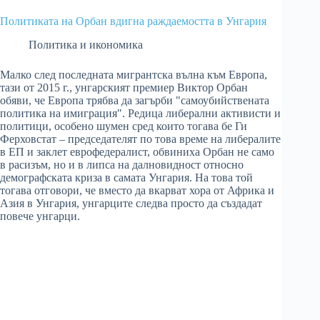
Политиката на Орбан вдигна раждаемостта в Унгария
Политика и икономика
Малко след последната мигрантска вълна към Европа,
тази от 2015 г., унгарският премиер Виктор Орбан
обяви, че Европа трябва да загърби "самоубийствената
политика на имиграция". Редица либерални активисти и
политици, особено шумен сред които тогава бе Ги
Ферховстат – председателят по това време на либералите
в ЕП и заклет еврофедералист, обвиниха Орбан не само
в расизъм, но и в липса на далновидност относно
демографската криза в самата Унгария. На това той
тогава отговори, че вместо да вкарват хора от Африка и
Азия в Унгария, унгарците следва просто да създадат
повече унгарци.