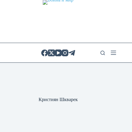
Skip
to
content
Кристиян Шкварек