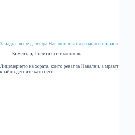
Западът щеше да вкара Навални в затвора много по-рано
Коментар
,
Политика и икономика
Лицемерието на хората, които реват за Навални, а мразят
крайно-десните като него