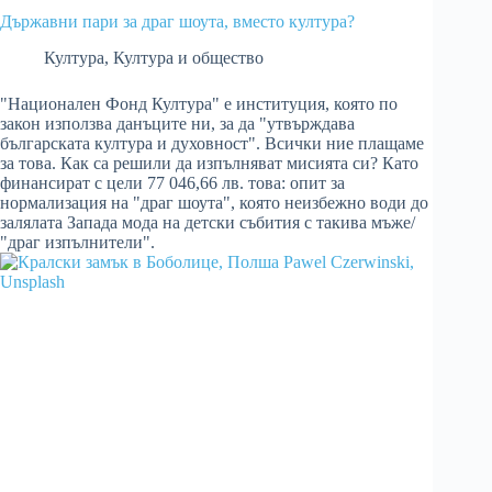
Държавни пари за драг шоута, вместо култура?
Култура
,
Култура и общество
"Национален Фонд Култура" е институция, която по
закон използва данъците ни, за да "утвърждава
българската култура и духовност". Всички ние плащаме
за това. Как са решили да изпълняват мисията си? Като
финансират с цели 77 046,66 лв. това: опит за
нормализация на "драг шоута", която неизбежно води до
залялата Запада мода на детски събития с такива мъже/
"драг изпълнители".