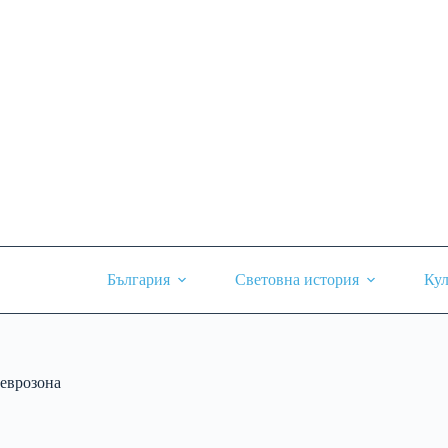
Skip
to
content
България
Световна история
Кул
еврозона