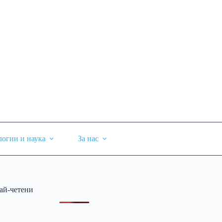
логии и наука
За нас
ай-четени