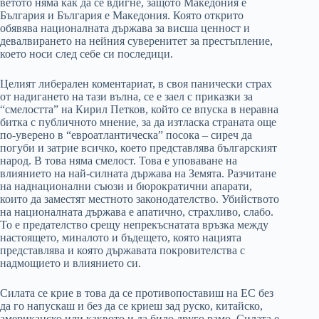
ветото няма как да се вдигне, защото Македония е
България и България е Македония. Която открито
обявява националната държава за висша ценност и
девалвирането на нейния суверенитет за престъпление,
което носи след себе си последици.
Целият либерален коментариат, в своя панически страх
от надигането на тази вълна, се е заел с приказки за
“смелостта” на Кирил Петков, който се впуска в неравна
битка с публичното мнение, за да изтласка страната още
по-уверено в “евроатлантическа” посока – сиреч да
погуби и затрие всичко, което представлява българският
народ. В това няма смелост. Това е уповаване на
влиянието на най-силната държава на Земята. Разчитане
на наднационални съюзи и бюрократични апарати,
които да заместят местното законодателство. Убийството
на националната държава е апатично, страхливо, слабо.
То е предателство срещу непрекъснатата връзка между
настоящето, миналото и бъдещето, която нацията
представлява и която държавата покровителства с
надмощието и влиянието си.
Силата се крие в това да се противопоставиш на ЕС без
да го напускаш и без да се криеш зад руско, китайско,
американско или каквото и да било друго рамо. Силата е