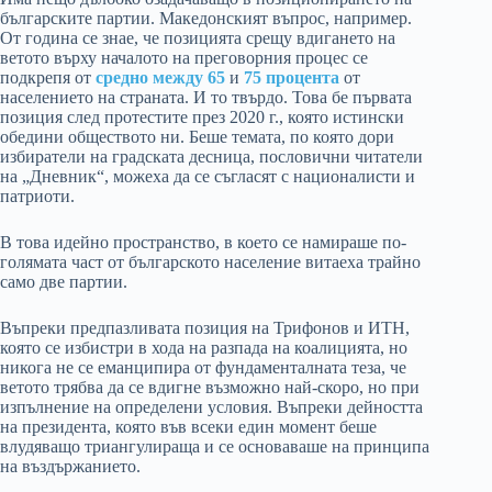
българските партии. Македонският въпрос, например.
От година се знае, че позицията срещу вдигането на
ветото върху началото на преговорния процес се
подкрепя от
средно
между 65
и
75 процента
от
населението на страната. И то твърдо. Това бе първата
позиция след протестите през 2020 г., която истински
обедини обществото ни. Беше темата, по която дори
избиратели на градската десница, пословични читатели
на „Дневник“, можеха да се съгласят с националисти и
патриоти.
В това идейно пространство, в което се намираше по-
голямата част от българското население витаеха трайно
само две партии.
Въпреки предпазливата позиция на Трифонов и ИТН,
която се избистри в хода на разпада на коалицията, но
никога не се еманципира от фундаменталната теза, че
ветото трябва да се вдигне възможно най-скоро, но при
изпълнение на определени условия. Въпреки дейността
на президента, която във всеки един момент беше
влудяващо триангулираща и се основаваше на принципа
на въздържанието.