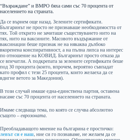
“Възраждане” и ВМРО бяха сами със 70 процента от
населението на страната.
Да се върнем още назад. Зелените сертификати.
Българинът не просто не признаваше необходимостта от
тях. Той открито не зачиташе съществуването нито на
тях, нито на ваксините. Масовото въздържание от
ваксинации беше признак не на някаква дълбоко
вкоренена конспиративност, а на пълна липса на интерес
по отношение на КОВИД. Българинът просто отказа да
се впечатли. А подкрепата за зелените сертификати беше
под 30 процента (които, впрочем, вероятно съвпадат
като профил с тези 25 процента, които желаеха да се
вдигне ветото за Македония).
В този случай имаше една-единствена партия, оставена
насаме със 70 процента от населението на страната.
Имаме следваща тема, по която се случва абсолютно
същото –
еврозоната
.
Преобладаващото мнение на българина е простичко:
левът си е наш
, ние си го познаваме, не желаем да се
променя настоящето положение. Общественото мнение