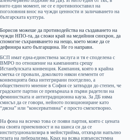
аленочервено подобие на ДБ). И нито един от тях, в
нито един момент, не се е противопоставил на
поголовния внос на чужди ценности и заличаването на
българската култура.
Борисов можеше да противодейства на създаването на
чужди НПО-та, да сложи край на медийния синхрон, да
спомогне съхраняването на нещо, което може да се
дефинира като българщина. Не го направи.
БСП имат една-единствена заслуга и тя е споделена с
ВМРО по отношение на кампанията срещу
Истанбулската конвенция. Кампания, която в крайна
сметка се провали, доколкото някои елементи от
конвенцията бяха интегрирани поотделно, а
общественото мнение в София се затвърди до степен, че
градските партии се превърнаха в първи радетели на
феминистката и антитрадиционна кауза. За ДБ няма
смисъл да се говори, нейното позициониране като
“дясна” или “консервативна” е просто смехотворно.
На фона на всичко това се появи партия, която с цената
на своята приемливост и на шанса си да се
институционализира в мейнстрийма, отхвърли напълно
тезата на либерализма. Крах на всяка извънсистемна