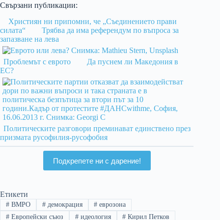
Свързани публикации:
Християн ни припомни, че „Съединението прави
силата“
Трябва да има референдум по въпроса за
запазване на лева
Проблемът с еврото
Да пуснем ли Македония в
ЕС?
Политическите разговори преминават единствено през
призмата русофилия-русофобия
Подкрепете ни с дарение!
Етикети
#
ВМРО
#
демокрация
#
еврозона
#
Европейски съюз
#
идеология
#
Кирил Петков