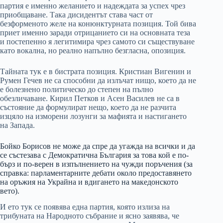
партия е именно желанието и надеждата за успех чрез
приобщаване. Така дисидентът става част от
безформеното желе на конюнктурната позиция. Той бива
приет именно заради отрицанието си на основната теза
и постепенно я легитимира чрез самото си съществуване
като вокална, но реално напълно безгласна, опозиция.
Тайната тук е в бистрата позиция. Кристиан Вигенин и
Румен Гечев не са способни да излъчат нищо, което да не
е болезнено политическо до степен на пълно
обезличаване. Кирил Петков и Асен Василев не са в
състояние да формулират нещо, което да не разчита
изцяло на изморени лозунги за мафията и настигането
на Запада.
Бойко Борисов не може да спре да угажда на всички и да
се състезава с Демократична България за това кой е по-
бърз и по-верен в изпълнението на чужди поръчения (за
справка: парламентарните дебати около предоставянето
на оръжия на Украйна и вдигането на македонското
вето).
И ето тук се появява една партия, която излиза на
трибуната на Народното събрание и ясно заявява, че