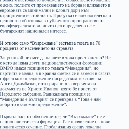
е ясно, ползите от премахването на борда и влизането в
еврозоната са минимални и клонят дори към
отрицателните стойности. Пробутва се идеологическа и
ценностна обосновка в публичното пространство от
еврофедерализатори, чиято цел определено не е
българският национален интерес.
И отново само “Възраждане” застъпва тезата на 70
процента от населението на страната.
Защо никой не смее да навлезе в това пространство? Не
е като да няма други националистически формации.
ВМРО имаха позиция по темата “Македония”, но
партията е малка, а в крайна сметка се и замеси в сагата
с френското предложение посредством текстове на
Ангел Джамбазки, интегрирани във версията на
документа на Христо Иванов, която бе приета от
Народното събрание. Радикалната позиция за
“Македония е България” се превърна в “Това е най-
доброто възможно предложение”.
Първата част от обяснението е, че “Възраждане” не е
националистическа формация. Тя е проявление на ново
политическо сечение. Глобализация срещу локална