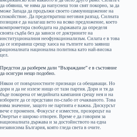
да обявиш, че няма да напуснеш този свят покорно, за да
може Запада да продължи своето самоунищожение на
спокойствие. Да предотвратиш неговия разпад. Силната
позиция е да налагаш вето на всяко предложение, което
компрометира свободата на държавата да определя
своята съдба без да зависи от доктрините на
институционалния неофункционализъм. Силата е в това
да се изправиш срещу хаоса на тълпите като заявиш
рационалната национална политика като най-висока
цел.
Предстои да разберем дали “Възраждане” е в състояние
да осигури нещо подобно.
Някои от повърхностните признаци са обещаващи. Но
дори и да не излезе нищо от тази партия. Дори и тя да
бъде покорена от медийната кампания срещу нея и на
изборите да се представи по-слабо от очакваното. Това
няма значение, защото не партията е важна. Дискурсът
вече е променен. Фокусът е изместен, прозорецът на
Овертън е широко отворен. Време е да говорим за
националната държава и за достойнството на една
независима България, която гледа света в очите.