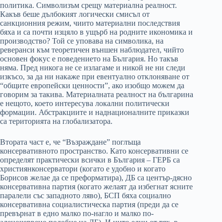
политика. Символизъм срещу материална реалност.
Какъв беше дълбокият логически смисъл от
санкционния режим, чиито материални последствия
бяха и са почти изцяло в ущърб на родните икономика и
производство? Той се уповава на символика, на
реверанси към теоретичен външен наблюдател, чийто
основен фокус е поведението на България. Но такъв
няма. Пред никога не се излагаме и никой не ни следи
изкъсо, за да ни накаже при евентуално отклоняване от
“общите европейски ценности”, ако изобщо можем да
говорим за такива. Материалната реалност на българина
е нещото, което интересува локални политически
формации. Абстракциите и наднационалните приказки
са територията на глобализатора.
Втората част е, че “Възраждане” поглъща
консервативното пространство. Като консервативни се
определят практически всички в България – ГЕРБ са
християнконсерватори (когато е удобно и когато
Борисов желае да се преформатира), ДБ са център-дясно
консервативна партия (когато желаят да избегнат ясните
паралели със западното ляво), БСП бяха социално
консервативна социалистическа партия (преди да се
превърнат в едно малко по-нагло и малко по-