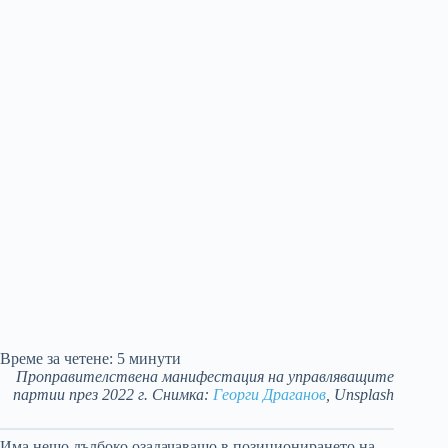
Време за четене:
5
минути
Проправителствена манифестация на управляващите
партии през 2022 г. Снимка:
Георги Драганов
, Unsplash
Има нещо дълбоко озадачаващо в позиционирането на