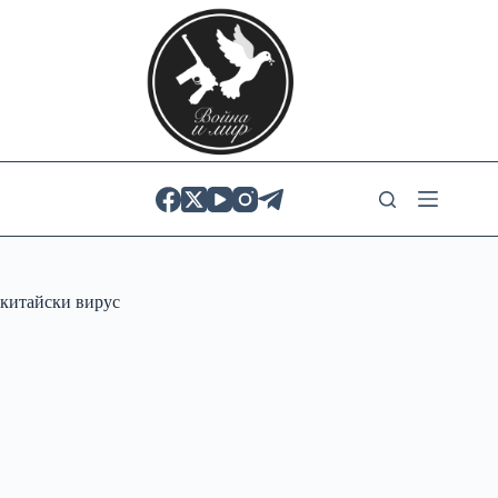
Skip
to
content
китайски вирус