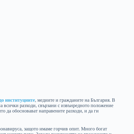
до институциите
, медиите и гражданите на България. В
на всички разходи, свързани с извънредното положение
ито да обосновават направените разходи, и да ги
ронавируса, защото имаме горчив опит. Много богат