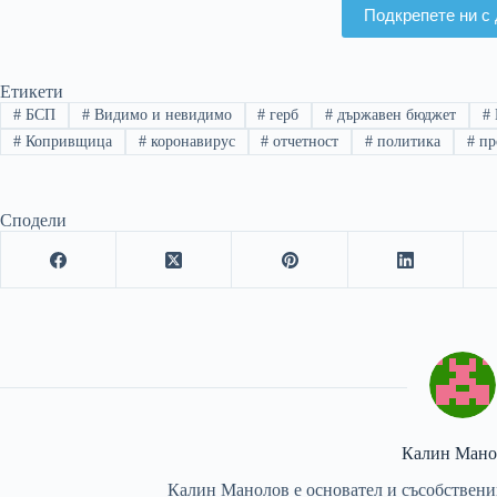
Подкрепете ни с 
Етикети
#
БСП
#
Видимо и невидимо
#
герб
#
държавен бюджет
#
#
Копривщица
#
коронавирус
#
отчетност
#
политика
#
пр
Сподели
Калин Мано
Калин Манолов е основател и съсобствен