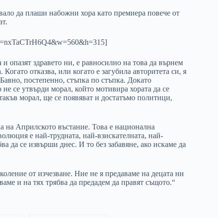
ябвало да плаши набожни хора като премиера повече от
ат.
ch?v=nxTaCTrH6Q4&w=560&h=315]
а и опазят здравето ни, е равносилно на това да върнем
Когато отказва, или когато е загубила авторитета си, я
 Бавно, постепенно, стъпка по стъпка. Докато
 не се утвърди морал, който мотивира хората да се
такъв морал, ще се появяват и достатъмо политици,
ка на Априлското въстание. Това е национална
волюция е най-трудната, най-взискателната, най-
ва да се извърши днес. И то без забавяне, ако искаме да
околение от изчезване. Ние не я предаваме на децата ни
таваме и на тях трябва да предадем да правят същото.“