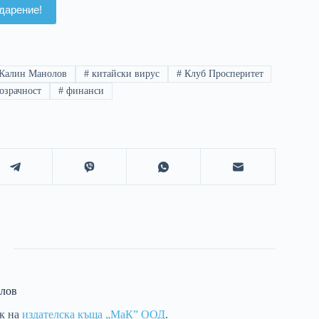
дарение!
Калин Манолов
#
китайски вирус
#
Клуб Просперитет
озрачност
#
финанси
лов
ик на
издателска къща „МаК” ООД
.