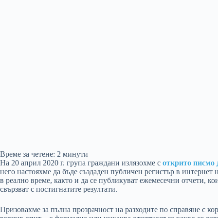
Време за четене:
2
минути
На 20 април 2020 г. група граждани излязохме с
открито писмо 
него настояхме да бъде създаден публичен регистър в интернет 
в реално време, както и да се публикуват ежемесечни отчети, ко
свързват с постигнатите резултати.
Призовахме за пълна прозрачност на разходите по справяне с ко