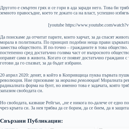
Другото е смъртен грях и се гори в ада заради него. Това би тр
земното правосъдие, което те докато са на власт, успешно избягв
[youtube https://www.youtube.com/wat
Да поискаме да отчитат парите, които харчат, за да спасят живот
морала в политиката. По принцип подобни неща прави църквата. 
замества обществото. И по-точно – гражданите в това общество.
постепенно сред достатъчно голяма част от въпросното общество
оправят сами в живота. Когато се появят достатъчно граждани с 
готови да го спазват, за да бъдат избрани.
20 април 2020: денят, в който в Копривщица пуква първата пуш
революция. Ние призоваме за
морална революция
! Моралната ре
радикалната форма на бунт, но именно това е задачата, която тряб
запазим свободата си.
Но свободата, казваше Рейгън, „не е никога по-далече от едно п
чрез кръвта си. За нея трябва да се борим, да се бием, да я защи
Свързани Публикации: