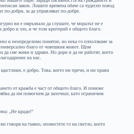
рчат нашите пари. Заради пасивността на гражданите и
 неписан закон. Лошите времена обаче са чудесен повод
 по-добри, за да управляват по-добре.
сигурно ви е омръзнало да слушате, че моралът не е
 добро и зло, и че този критерий е общото благо.
лено и неопределимо понятие, но нека го използваме за
о-универсално благо от човешкия живот. Щом
и да сме живи и здрави. Но дори и да не работят, което
благодарение на нас.
щастливи, е добро. Това, което ни пречи, и ни прави
ането от кражба е част от общото благо. И понеже
рябва да им помогнем да започнат, като ограничим
чна: „Не кради!“
ви говоря на тъмно, оповестете го на светло, което